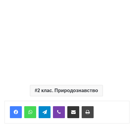
2 клас. Природознавство
Telegram
Viber
Надіслати електронною поштою
Надрукувати