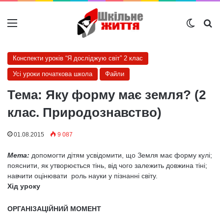
Меню
Switch
Ш
Конспекти уроків “Я досліджую світ” 2 клас
Усі уроки початкова школа
Файли
Тема: Яку форму має земля? (2
клас. Природознавство)
01.08.2015
9 087
Мета:
допомогти дітям усвідомити, що Земля має форму кулі;
пояснити, як утворюється тінь, від чого залежить довжина тіні;
навчити оцінювати роль науки у пізнанні світу.
Хід уроку
ОРГАНІЗАЦІЙНИЙ МОМЕНТ