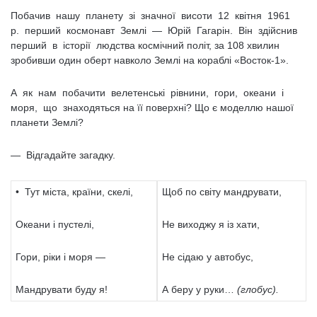
Побачив нашу планету зі значної висоти 12 квітня 1961
р. перший космонавт Землі — Юрій Гагарін. Він здійснив
перший в історії людства космічний політ, за 108 хвилин
зробивши один оберт навколо Землі на кораблі «Восток-1».
А як нам побачити велетенські рівнини, гори, океани і
моря, що знаходяться на її поверхні? Що є моделлю нашої
планети Землі?
— Відгадайте загадку.
• Тут міста, країни, скелі,
Щоб по світу мандрувати,
Океани і пустелі,
Не виходжу я із хати,
Гори, ріки і моря —
Не сідаю у автобус,
Мандрувати буду я!
А беру у руки…
(глобус).