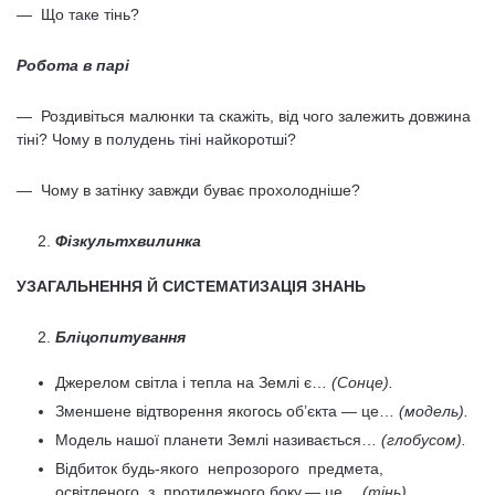
— Що таке тінь?
Робота в парі
— Роздивіться малюнки та скажіть, від чого залежить довжина
тіні? Чому в полудень тіні найкоротші?
— Чому в затінку завжди буває прохолодніше?
Фізкультхвилинка
УЗАГАЛЬНЕННЯ Й СИСТЕМАТИЗАЦІЯ ЗНАНЬ
Бліцопитування
Джерелом світла і тепла на Землі є…
(Сонце).
Зменшене відтворення якогось об’єкта — це…
(модель).
Модель нашої планети Землі називається…
(глобусом).
Відбиток будь-якого непрозорого предмета,
освітленого з протилежного боку,— це…
(тінь).