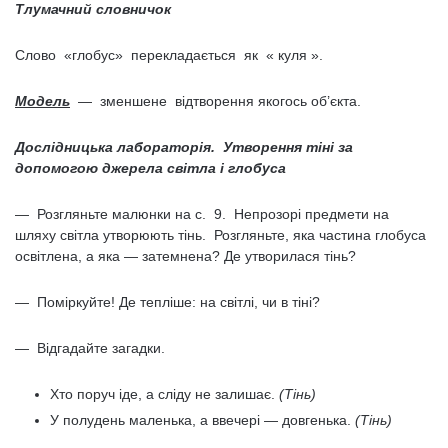
Тлумачний словничок
Слово «глобус» перекладається як « куля ».
Модель
— зменшене відтворення якогось об’єкта.
Дослідницька лабораторія.
Утворення тіні за
допомогою джерела світла і глобуса
— Розгляньте малюнки на с. 9. Непрозорі предмети на
шляху світла утворюють тінь. Розгляньте, яка частина глобуса
освітлена, а яка — затемнена? Де утворилася тінь?
— Поміркуйте! Де тепліше: на світлі, чи в тіні?
— Відгадайте загадки.
Хто поруч іде, а сліду не залишає.
(Тінь)
У полудень маленька, а ввечері — довгенька.
(Тінь)