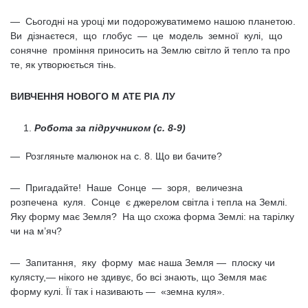
— Сьогодні на уроці ми подорожуватимемо нашою планетою.
Ви дізнаєтеся, що глобус — це модель земної кулі, що
сонячне проміння приносить на Землю світло й тепло та про
те, як утворюється тінь.
ВИВЧЕННЯ НОВОГО М АТЕ РІА ЛУ
Робота за підручником (с. 8-9)
— Розгляньте малюнок на с. 8. Що ви бачите?
— Пригадайте! Наше Сонце — зоря, величезна
розпечена куля. Сонце є джерелом світла і тепла на Землі.
Яку форму має Земля? На що схожа форма Землі: на тарілку
чи на м’яч?
— Запитання, яку форму має наша Земля — плоску чи
кулясту,— нікого не здивує, бо всі знають, що Земля має
форму кулі. Її так і називають — «земна куля».