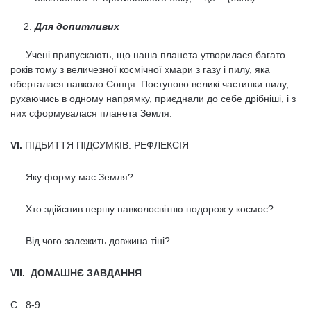
Для допитливих
— Учені припускають, що наша планета утворилася багато
років тому з величезної космічної хмари з газу і пилу, яка
оберталася навколо Сонця. Поступово великі частинки пилу,
рухаючись в одному напрямку, приєднали до себе дрібніші, і з
них сформувалася планета Земля.
VI.
ПІДБИТТЯ ПІДСУМКІВ. РЕФЛЕКСІЯ
— Яку форму має Земля?
— Хто здійснив першу навколосвітню подорож у космос?
— Від чого залежить довжина тіні?
VII. ДОМАШНЄ ЗАВДАННЯ
С. 8-9.