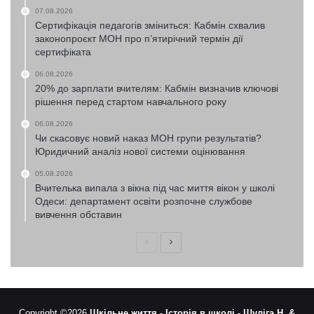
07.08.2026
Сертифікація педагогів зміниться: Кабмін схвалив
законопроєкт МОН про п’ятирічний термін дії
сертифіката
06.08.2026
20% до зарплати вчителям: Кабмін визначив ключові
рішення перед стартом навчального року
06.08.2026
Чи скасовує новий наказ МОН групи результатів?
Юридичний аналіз нової системи оцінювання
05.08.2026
Вчителька випала з вікна під час миття вікон у школі
Одеси: департамент освіти розпочне службове
вивчення обставин
Попередня
Наступна
сторінка
сторінка
Copyright ©2026
Шкільне життя -
Історія в школі -
Шуліга Н. &