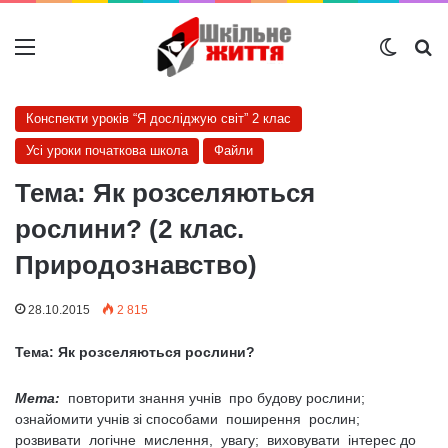
Меню
Switch
Ш
Конспекти уроків “Я досліджую світ” 2 клас
Усі уроки початкова школа
Файли
Тема: Як розселяються
рослини? (2 клас.
Природознавство)
28.10.2015
2 815
Тема: Як розселяються рослини?
Мета:
повторити знання учнів про будову рослини;
ознайомити учнів зі способами поширення рослин;
розвивати логічне мислення, увагу; виховувати інтерес до