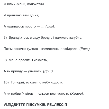
Я білий-білий, волохатий.
Я прилітаю вам до ніг,
А називаюсь просто — …
(сніг).
8) Вранці хтось в саду бродив і намисто загубив.
Потім сонечко гуляло , намистинки позбирало.
(Роса)
9) Мене просять і чекають,
А як прийду — утікають.
(Дощ)
10) То чорні, то сині по небу ходили,
А як набив їх вітер — сльози розпустили.
(Хмари).
VI.ПІДБИТТЯ ПІДСУМКІВ. РЕФЛЕКСІЯ