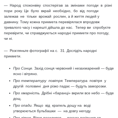
— Народ споконвіку спостерігав за змінами погоди в різні
пори року. Це було вкрай необхідно, бо від погоди
залежав не тільки врожай рослин, а й життя людей у
давнину. Тому кожна прикмета перевірялася впродовж
тривалого часу і нарешті дійшла до нас. Тепер ви спробуєте
перевірити, чи справджуються народні прикмети про погоду,
чи ні.
— Розгляньте фотографії на с. 31. Дослідіть народні
прикмети.
Про Сонце.
Захід сонця червоний і незахмарений — буде
ясно і вітряно.
Про температуру повітря.
Температура повітря у
другій половині дня різко падає — будуть заморозки.
Про хмарність.
Дрібні «баранці» вкрили все небо — буде
дощ.
Про опади.
Якщо від крапель дощу на воді
утворюються бульбашки — на довгу негоду.
Про вітер.
Вітер посилився — погода погіршиться.