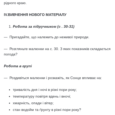
рідного краю.
ІV.ВИВЧЕННЯ НОВОГО МАТЕРІАЛУ
Робота за підручником (с . 30-31)
— Пригадайте, що належить до неживої природи.
— Розгляньте малюнки на с. 30. З яких показників складається
погода?
Робота в групі
— Роздивіться малюнки і розкажіть, як Сонце впливає на:
тривалість дня і ночі в різні пори року;
температуру повітря вдень і вночі;
хмарність, опади і вітер;
стан водойм та ґрунту в різні пори року?