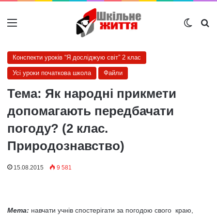
Меню
Switch
Ш
Конспекти уроків “Я досліджую світ” 2 клас
Усі уроки початкова школа
Файли
Тема: Як народні прикмети
допомагають передбачати
погоду? (2 клас.
Природознавство)
15.08.2015
9 581
Мета:
навчати учнів спостерігати за погодою свого краю,