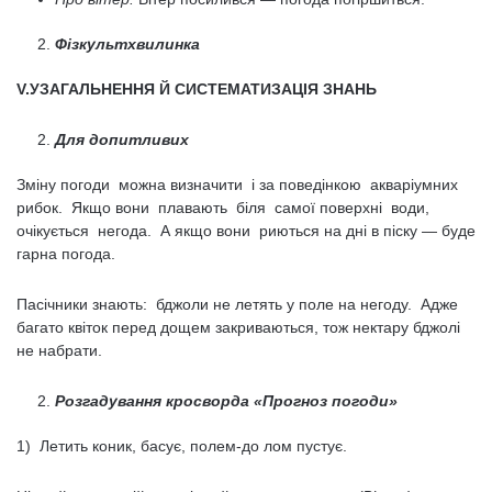
Фізкультхвилинка
V.УЗАГАЛЬНЕННЯ Й СИСТЕМАТИЗАЦІЯ ЗНАНЬ
Для допитливих
Зміну погоди можна визначити і за поведінкою акваріумних
рибок. Якщо вони плавають біля самої поверхні води,
очікується негода. А якщо вони риються на дні в піску — буде
гарна погода.
Пасічники знають: бджоли не летять у поле на негоду. Адже
багато квіток перед дощем закриваються, тож нектару бджолі
не набрати.
Розгадування кросворда «Прогноз погоди»
1) Летить коник, басує, полем-до лом пустує.