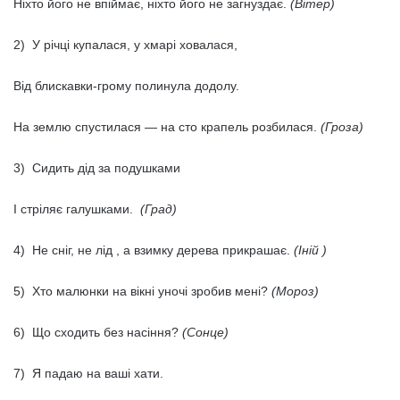
Ніхто його не впіймає, ніхто його не загнуздає.
(Вітер)
2) У річці купалася, у хмарі ховалася,
Від блискавки-грому полинула додолу.
На землю спустилася — на сто крапель розбилася.
(Гроза)
3) Сидить дід за подушками
І стріляє галушками.
(Град)
4) Не сніг, не лід , а взимку дерева прикрашає.
(Іній )
5) Хто малюнки на вікні уночі зробив мені?
(Мороз)
6) Що сходить без насіння?
(Сонце)
7) Я падаю на ваші хати.