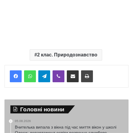
2 клас. Природознавство
Telegram
Viber
Надіслати електронною поштою
Надрукувати
Головні новини
05.08.2026
Вчителька випала з вікна під час миття вікон у школі
Одеси: департамент освіти розпочне службове