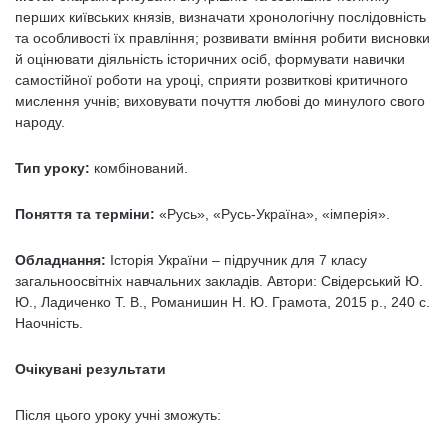
перших київських князів, визначати хронологічну послідовність
та особливості їх правління; розвивати вміння робити висновки
й оцінювати діяльність історичних осіб, формувати навички
самостійної роботи на уроці, сприяти розвиткові критичного
мислення учнів; виховувати почуття любові до минулого свого
народу.
Тип уроку:
комбінований.
Поняття та терміни:
«Русь», «Русь-Україна», «імперія».
Обладнання:
Історія України – підручник для 7 класу
загальноосвітніх навчальних закладів. Автори: Свідерський Ю.
Ю., Ладиченко Т. В., Романишин Н. Ю. Грамота, 2015 р., 240 с.
Наочність.
Очікувані результати
Після цього уроку учні зможуть: