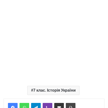
7 клас. Історія України
Telegram
Viber
Надіслати електронною поштою
Надрукувати