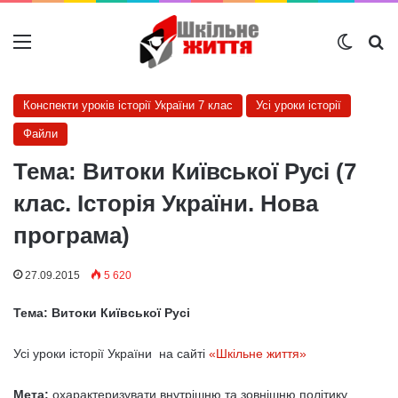
Меню
Switch
Ш
Конспекти уроків історії України 7 клас
Усі уроки історії
Файли
Тема: Витоки Київської Русі (7
клас. Історія України. Нова
програма)
27.09.2015
5 620
Тема: Витоки Київської Русі
Усі уроки історії України на сайті
«Шкільне життя»
Мета:
охарактеризувати внутрішню та зовнішню політику