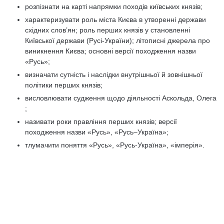
розпізнати на карті напрямки походів київських князів;
характеризувати роль міста Києва в утворенні держави
східних слов’ян; роль перших князів у становленні
Київської держави (Русі-України); літописні джерела про
виникнення Києва; основні версії походження назви
«Русь»;
визначати сутність і наслідки внутрішньої й зовнішньої
політики перших князів;
висловлювати судження щодо діяльності Аскольда, Олега
;
називати роки правління перших князів; версії
походження назви «Русь», «Русь–Україна»;
тлумачити поняття «Русь», «Русь-Україна», «імперія».