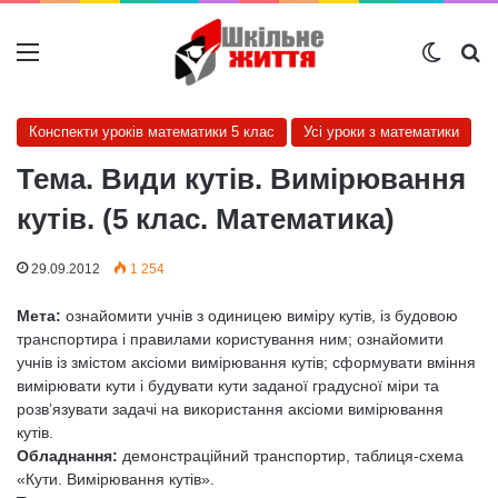
Меню
Switch
Ш
Конспекти уроків математики 5 клас
Усі уроки з математики
Тема. Види кутів. Вимірювання
кутів. (5 клас. Математика)
29.09.2012
1 254
Мета:
ознайомити учнів з одиницею виміру кутів, із будовою
транспортира і правилами користування ним; ознайомити
учнів із змістом аксіоми вимірювання кутів; сформувати вміння
вимірювати кути і будувати кути заданої градусної міри та
розв’язувати задачі на використання аксіоми вимірювання
кутів.
Обладнання:
демонстраційний транспортир, таблиця-схема
«Кути. Вимірювання кутів».