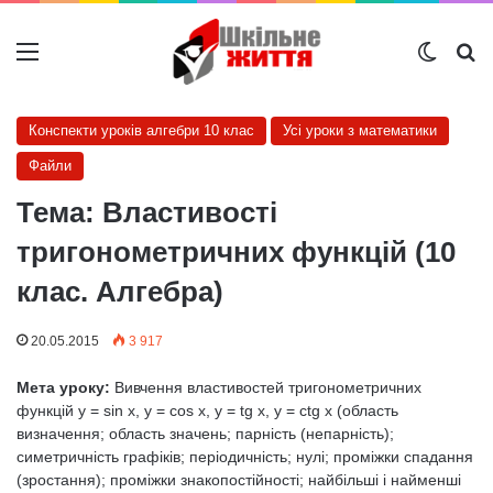
Меню
Switch
Ш
Конспекти уроків алгебри 10 клас
Усі уроки з математики
Файли
Тема: Властивості
тригонометричних функцій (10
клас. Алгебра)
20.05.2015
3 917
Мета уроку:
Вивчення властивостей тригонометричних
функцій у = sin х, у = cos х, у = tg х, у = ctg x (область
визначення; область значень; парність (непарність);
симетричність графіків; періодичність; нулі; проміжки спадання
(зростання); проміжки знакопостійності; найбільші і найменші