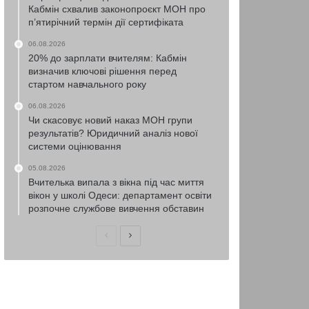
Кабмін схвалив законопроєкт МОН про
п’ятирічний термін дії сертифіката
06.08.2026
20% до зарплати вчителям: Кабмін
визначив ключові рішення перед
стартом навчального року
06.08.2026
Чи скасовує новий наказ МОН групи
результатів? Юридичний аналіз нової
системи оцінювання
05.08.2026
Вчителька випала з вікна під час миття
вікон у школі Одеси: департамент освіти
розпочне службове вивчення обставин
Попередня
Наступна
сторінка
сторінка