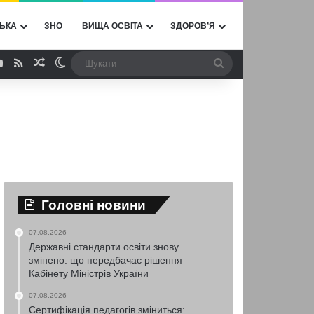
ЬКА
ЗНО
ВИЩА ОСВІТА
ЗДОРОВ’Я
ebook
YouTube
RSS
Випадкова стаття
Switch skin
Шукати
Головні новини
07.08.2026
Державні стандарти освіти знову
змінено: що передбачає рішення
Кабінету Міністрів України
07.08.2026
Сертифікація педагогів зміниться: