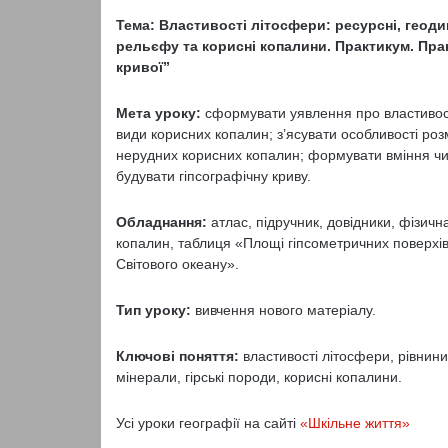
Тема: Властивості літосфери: ресурсні, геодина
рельєфу та корисні копалини. Практикум. Пра
кривої”
Мета уроку:
сформувати уявлення про властивост
види корисних копалин; з’ясувати особливості р
нерудних корисних копалин; формувати вміння чита
будувати гіпсографічну криву.
Обладнання:
атлас, підручник, довідники, фізичн
копалин, таблиця «Площі гіпсометричних поверхів
Світового океану».
Тип уроку:
вивчення нового матеріалу.
Ключові поняття:
властивості літосфери, рівнини
мінерали, гірські породи, корисні копалини.
Усі уроки географії на сайті
«Шкільне життя»