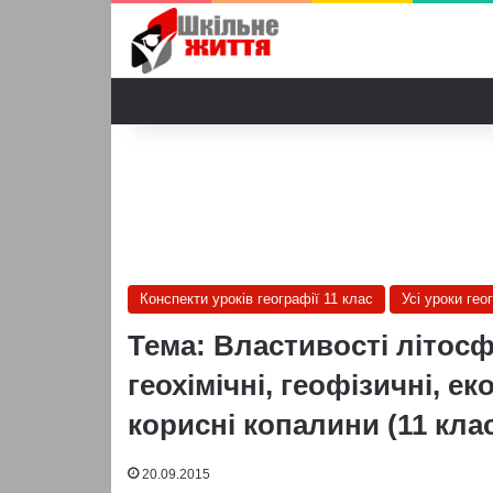
Конспекти уроків географії 11 клас
Усі уроки гео
Тема: Властивості літосф
геохімічні, геофізичні, е
корисні копалини (11 клас
20.09.2015