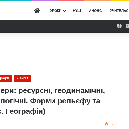
ГОЛОВНА
УРОКИ
НУШ
АНОНС
УЧИТЕЛЬС
Fac
графії
Файли
ери: ресурсні, геодинамічні,
кологічні. Форми рельєфу та
. Географія)
1 755