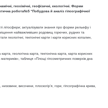
мічні, геохімічні, геофізичні, екологічні. Форми
ктична робота№5 “Побудова й аналіз гіпсографічної
і літосфери; актуалізувати знання про форми рельефу і
озміщення найважливіших родовищ горючих, рудних та
ти геологічні, тектонічні карти і карти корисних копалин,
а карта, геологічна карта, тектонічна карта, карта корисних
 материків», таблиця «Площі гіпсометричних поверхів дна
, низовини, височини, плоскогір’я, гори, гіпсографічна крива,