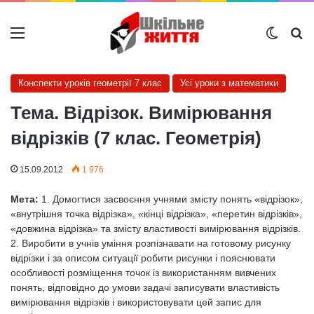
Меню
Switch
Ш
Конспекти уроків геометрії 7 клас
Усі уроки з математики
Тема. Відрізок. Вимірювання
відрізків (7 клас. Геометрія)
15.09.2012
1 976
Мета:
1. Домогтися засвоєння учнями змісту понять «відрізок»,
«внутрішня точка відрізка», «кінці відрізка», «перетин відрізків»,
«довжина відрізка» та змісту властивості вимірювання відрізків.
2. Виробити в учнів уміння розпізнавати на готовому рисунку
відрізки і за описом ситуації робити рисунки і пояснювати
особливості розміщення точок із використанням вивчених
понять, відповідно до умови задачі записувати властивість
вимірювання відрізків і використовувати цей запис для