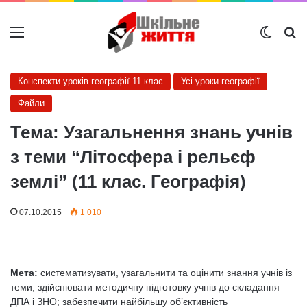
Меню
Switch
Ш
Конспекти уроків географії 11 клас
Усі уроки географії
Файли
Тема: Узагальнення знань учнів
з теми “Літосфера і рельєф
землі” (11 клас. Географія)
07.10.2015
1 010
Мета:
систематизувати, узагальнити та оцінити знання учнів із
теми; здійснювати методичну підготовку учнів до складання
ДПА і ЗНО; забезпечити найбільшу об’єктивність