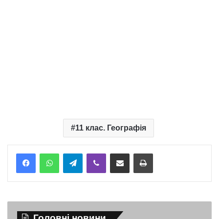
11 клас. Географія
Telegram
Viber
Надіслати електронною поштою
Надрукувати
Головні новини