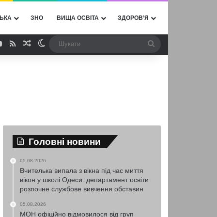
ЬКА
ЗНО
ВИЩА ОСВІТА
ЗДОРОВ’Я
ebook
YouTube
RSS
Випадкова стаття
Switch skin
Шукати
Головні новини
05.08.2026
Вчителька випала з вікна під час миття
вікон у школі Одеси: департамент освіти
розпочне службове вивчення обставин
05.08.2026
МОН офіційно відмовилося від груп