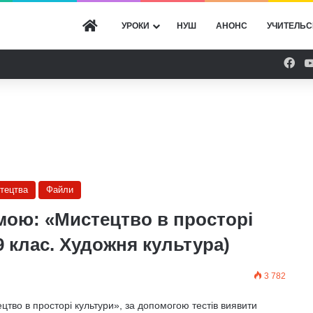
ГОЛОВНА
УРОКИ
НУШ
АНОНС
УЧИТЕЛЬС
Fac
стецтва
Файли
емою: «Мистецтво в просторі
9 клас. Художня культура)
3 782
цтво в просторі культури», за допомогою тестів виявити