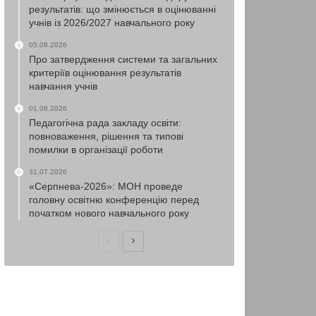
результатів: що змінюється в оцінюванні
учнів із 2026/2027 навчального року
05.08.2026
Про затвердження системи та загальних
критеріїв оцінювання результатів
навчання учнів
01.08.2026
Педагогічна рада закладу освіти:
повноваження, рішення та типові
помилки в організації роботи
31.07.2026
«Серпнева-2026»: МОН проведе
головну освітню конференцію перед
початком нового навчального року
Попередня
Наступна
сторінка
сторінка