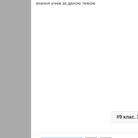
знання учнів за даною темою
9 клас.
Надіслати електронною поштою
Надрукувати