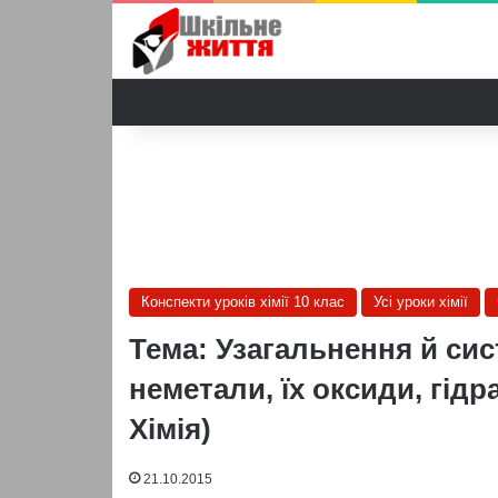
Конспекти уроків хімії 10 клас
Усі уроки хімії
Тема: Узагальнення й сис
неметали, їх оксиди, гідр
Хімія)
21.10.2015