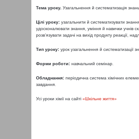
Тема уроку.
Узагальнення й систематизація знань 
Цілі уроку:
узагальнити й систематизувати знання 
удосконалювати знання, уміння й навички учнів скл
розв’язувати задачі на вихід продукту реакції, над
Тип уроку:
урок узагальнення й систематизації зна
Форми роботи:
навчальний семінар.
Обладнання:
періодична система хімічних елемент
завдання.
Усі уроки хімії на сайті
«Шкільне життя»