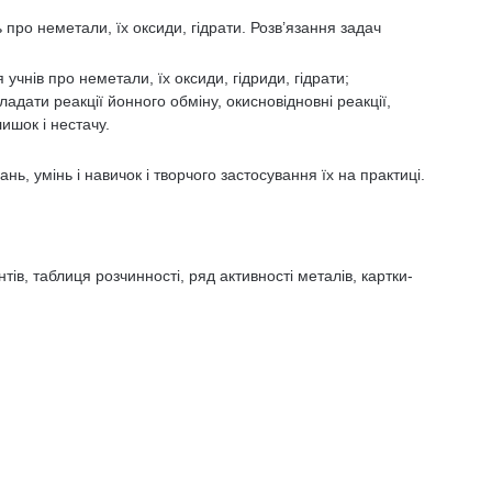
про неметали, їх оксиди, гідрати. Розв’язання задач
учнів про неметали, їх оксиди, гідриди, гідрати;
адати реакції йонного обміну, окисновідновні реакції,
лишок і нестачу.
нь, умінь і навичок і творчого застосування їх на практиці.
ів, таблиця розчинності, ряд активності металів, картки-