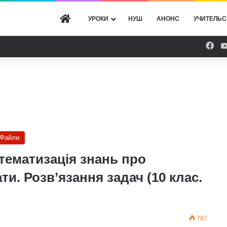
ГОЛОВНА
УРОКИ
НУШ
АНОНС
УЧИТЕЛЬС
Fac
Файли
тематизація знань про
ати. Розв’язання задач (10 клас.
787