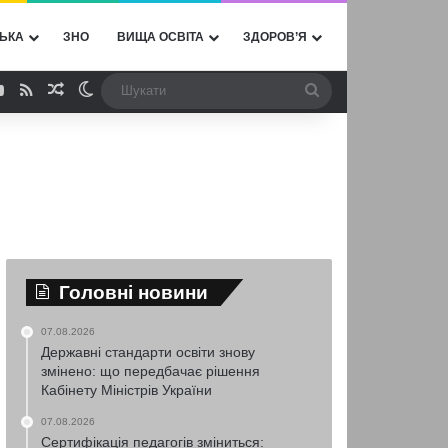
ЬКА
ЗНО
ВИЩА ОСВІТА
ЗДОРОВ’Я
ebook
YouTube
RSS
Випадкова стаття
Switch skin
Шукати
Головні новини
07.08.2026
Державні стандарти освіти знову
змінено: що передбачає рішення
Кабінету Міністрів України
07.08.2026
Сертифікація педагогів зміниться: