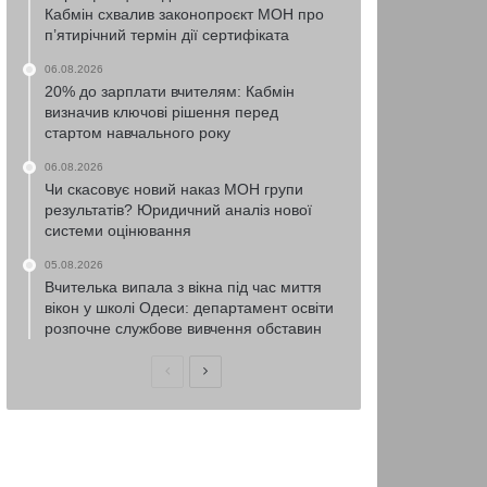
Кабмін схвалив законопроєкт МОН про
п’ятирічний термін дії сертифіката
06.08.2026
20% до зарплати вчителям: Кабмін
визначив ключові рішення перед
стартом навчального року
06.08.2026
Чи скасовує новий наказ МОН групи
результатів? Юридичний аналіз нової
системи оцінювання
05.08.2026
Вчителька випала з вікна під час миття
вікон у школі Одеси: департамент освіти
розпочне службове вивчення обставин
Попередня
Наступна
сторінка
сторінка