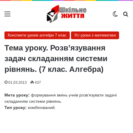
Меню
Switch
Ш
Конспекти уроків алгебри 7 клас
Усі уроки з математики
Тема уроку. Розв’язування
задач складанням системи
рівнянь. (7 клас. Алгебра)
01.03.2013
437
Мета уроку:
формування вмінь учнів розв’язувати задачі
складанням системи рівнянь.
Тип уроку:
комбінований.