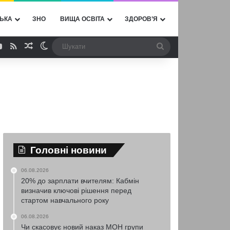
ЬКА
ЗНО
ВИЩА ОСВІТА
ЗДОРОВ’Я
ebook
YouTube
RSS
Випадкова стаття
Switch skin
Шукати
Головні новини
06.08.2026
20% до зарплати вчителям: Кабмін
визначив ключові рішення перед
стартом навчального року
06.08.2026
Чи скасовує новий наказ МОН групи