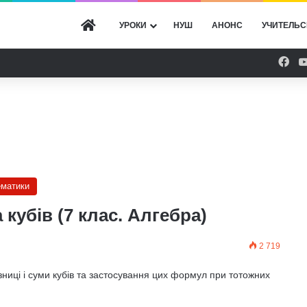
ГОЛОВНА
УРОКИ
НУШ
АНОНС
УЧИТЕЛЬС
Fac
ематики
 кубів (7 клас. Алгебра)
2 719
иці і суми кубів та застосування цих формул при тотожних