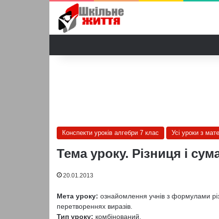
Конспекти уроків алгебри 7 клас
Усі уроки з мат
Тема уроку. Різниця і сума
20.01.2013
Мета уроку:
ознайомлення учнів з формулами різн
перетвореннях виразів.
Тип уроку:
комбінований.