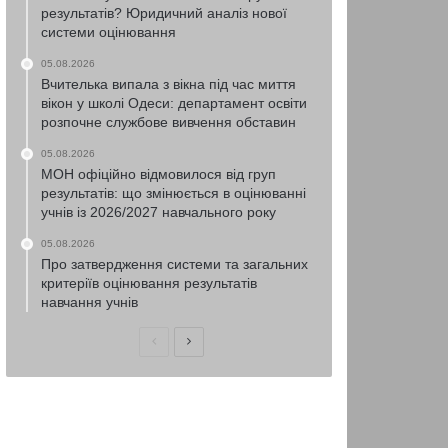
результатів? Юридичний аналіз нової
системи оцінювання
05.08.2026
Вчителька випала з вікна під час миття
вікон у школі Одеси: департамент освіти
розпочне службове вивчення обставин
05.08.2026
МОН офіційно відмовилося від груп
результатів: що змінюється в оцінюванні
учнів із 2026/2027 навчального року
05.08.2026
Про затвердження системи та загальних
критеріїв оцінювання результатів
навчання учнів
Попередня
Наступна
сторінка
сторінка