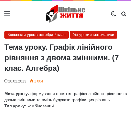
Меню
Switch
Ш
Конспекти уроків алгебри 7 клас
Усі уроки з математики
Тема уроку. Графік лінійного
рівняння з двома змінними. (7
клас. Алгебра)
20.02.2013
1 004
Мета уроку:
формування поняття графіка лінійного рівняння з
двома змінними та вмінь будувати графіки цих рівнянь.
Тип уроку:
комбінований.