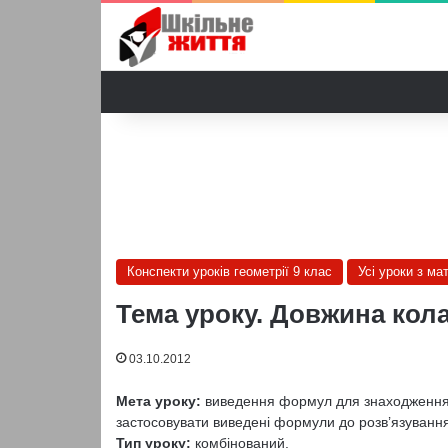
Конспекти уроків геометрії 9 клас
Усі уроки з ма
Тема уроку. Довжина кола 
03.10.2012
Мета уроку:
виведення формул для знаходження д
застосовувати виведені формули до розв’язування
Тип уроку:
комбінований.