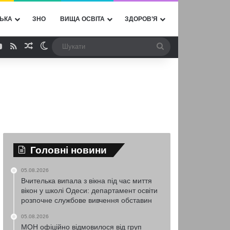
ЬКА
ЗНО
ВИЩА ОСВІТА
ЗДОРОВ’Я
ebook
YouTube
RSS
Випадкова стаття
Switch skin
Шукати
Головні новини
05.08.2026
Вчителька випала з вікна під час миття
вікон у школі Одеси: департамент освіти
розпочне службове вивчення обставин
05.08.2026
МОН офіційно відмовилося від груп