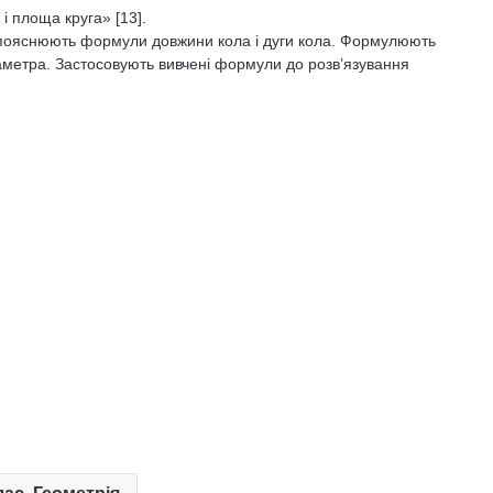
і площа круга» [13].
пояснюють формули довжини кола і дуги кола. Формулюють
аметра. Застосовують вивчені формули до розв’язування