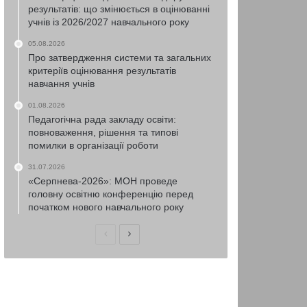
результатів: що змінюється в оцінюванні
учнів із 2026/2027 навчального року
05.08.2026
Про затвердження системи та загальних
критеріїв оцінювання результатів
навчання учнів
01.08.2026
Педагогічна рада закладу освіти:
повноваження, рішення та типові
помилки в організації роботи
31.07.2026
«Серпнева-2026»: МОН проведе
головну освітню конференцію перед
початком нового навчального року
Попередня
Наступна
сторінка
сторінка