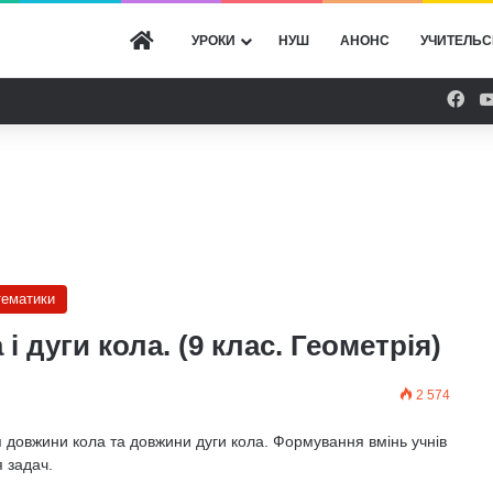
ГОЛОВНА
УРОКИ
НУШ
АНОНС
УЧИТЕЛЬС
Fac
тематики
і дуги кола. (9 клас. Геометрія)
2 574
овжини кола та довжини дуги кола. Формування вмінь учнів
 задач.