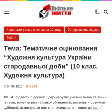
Меню
Switch
Ш
Конспекти уроків мистецтва 10 клас
Усі уроки мистецтва
Файли
Тема: Тематичне оцінювання
“Художня культура України
стародавньої доби” (10 клас.
Художня культура)
04.08.2015
3 828
МЕТА:
підвести підсумок щодо набутих учнями знань та вмінь
із те­ми, виявити рівень їхньої обізнаності, розвивати розумові
здіб­ності; активізувати пам’ять, виховувати інтерес до рідної