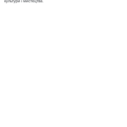
культу­ри і мистецтва.