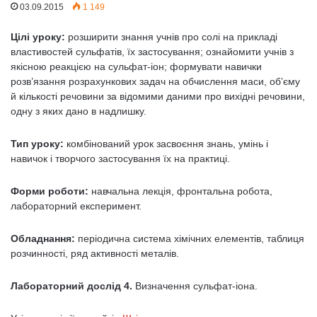
03.09.2015
1 149
Цілі уроку:
розширити знання учнів про солі на прикладі
властивостей сульфатів, їх застосування; ознайомити учнів з
якісною реакцією на сульфат-іон; формувати навички
розв’язання розрахункових задач на обчислення маси, об’єму
й кількості речовини за відомими даними про вихідні речовини,
одну з яких дано в надлишку.
Тип уроку:
комбінований урок засвоєння знань, умінь і
навичок і творчого застосування їх на практиці.
Форми роботи:
навчальна лекція, фронтальна робота,
лабораторний експеримент.
Обладнання:
періодична система хімічних елементів, таблиця
розчинності, ряд активності металів.
Лабораторний дослід 4.
Визначення сульфат-іона.