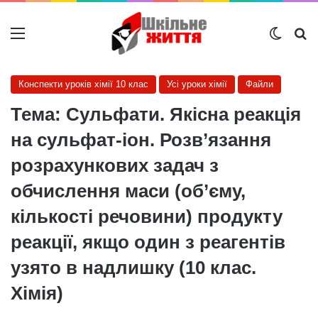
Меню
Switch
Ш
Конспекти уроків хімії 10 клас
Усі уроки хімії
Файли
Тема: Сульфати. Якісна реакція
на сульфат-іон. Розв’язання
розрахункових задач з
обчислення маси (об’єму,
кількості речовини) продукту
реакції, якщо один з реагентів
узято в надлишку (10 клас.
Хімія)