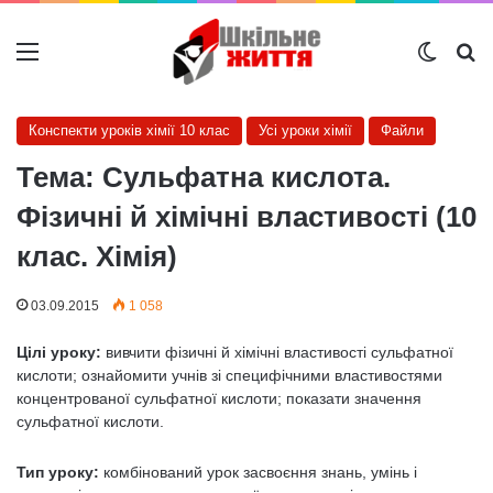
Меню
Switch
Ш
Конспекти уроків хімії 10 клас
Усі уроки хімії
Файли
Тема: Сульфатна кислота.
Фізичні й хімічні властивості (10
клас. Хімія)
03.09.2015
1 058
Цілі уроку:
вивчити фізичні й хімічні властивості сульфатної
кислоти; ознайомити учнів зі специфічними властивостями
концентрованої сульфатної кислоти; показати значення
сульфатної кислоти.
Тип уроку:
комбінований урок засвоєння знань, умінь і