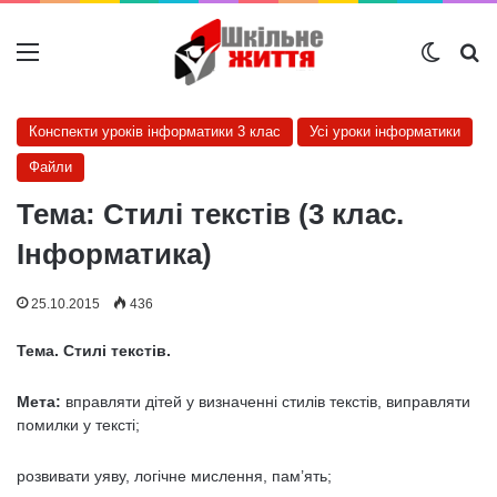
Меню
Switch
Ш
Конспекти уроків інформатики 3 клас
Усі уроки інформатики
Файли
Тема: Стилі текстів (3 клас.
Інформатика)
25.10.2015
436
Тема. Стилі текстів.
Мета:
вправляти дітей у визначенні стилів текстів, виправляти
помилки у тексті;
розвивати уяву, логічне мислення, пам’ять;