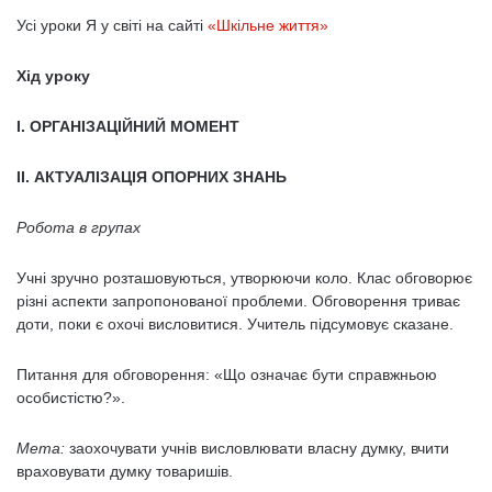
Усі уроки Я у світі на сайті
«Шкільне життя»
Хід уроку
І. ОРГАНІЗАЦІЙНИЙ МОМЕНТ
ІІ. АКТУАЛІЗАЦІЯ ОПОРНИХ ЗНАНЬ
Робота в групах
Учні зручно розташовуються, утворюючи коло. Клас обговорює
різні аспекти запропонованої проблеми. Обговорення триває
доти, поки є охочі висловитися. Учитель підсумовує сказане.
Питання для обговорення: «Що означає бути справжньою
особистістю?».
Мета:
заохочувати учнів висловлювати власну думку, вчити
враховувати думку товаришів.