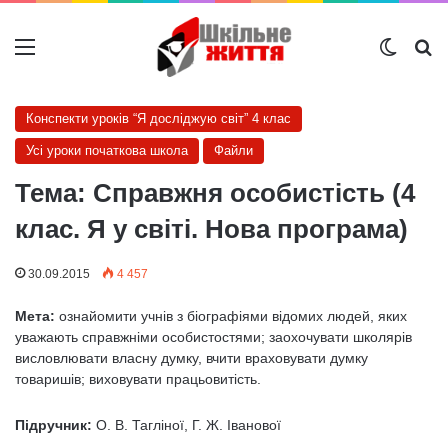
Меню
Switch
Ш
Конспекти уроків “Я досліджую світ” 4 клас
Усі уроки початкова школа
Файли
Тема: Справжня особистість (4
клас. Я у світі. Нова програма)
30.09.2015
4 457
Мета:
ознайомити учнів з біографіями відомих людей, яких
уважають справжніми особистостями; заохочувати школярів
висловлювати власну думку, вчити враховувати думку
товаришів; виховувати працьовитість.
Підручник:
О. В. Тагліної, Г. Ж. Іванової