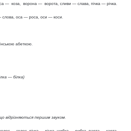
 — коза, ворона — ворота, сливи — слава, пічка — річка.
 слова, оса — роса, оси — коси.
їнською абеткою.
ілка — білка)
 що відрізняються першим звуком.
лос — голос, пічка — річка, шибка — рибка, парта — карта,