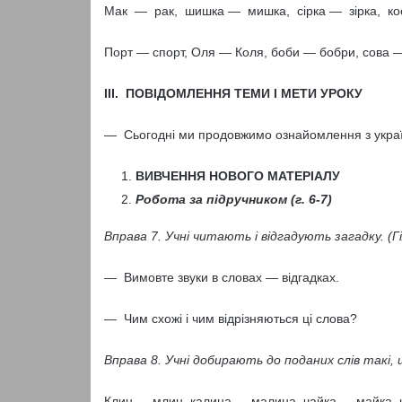
Мак — рак, шишка — мишка, сірка — зірка, коса
Порт — спорт, Оля — Коля, боби — бобри, сова —
III. ПОВІДОМЛЕННЯ ТЕМИ І МЕТИ УРОКУ
— Сьогодні ми продовжимо ознайомлення з укра
ВИВЧЕННЯ НОВОГО МАТЕРІАЛУ
Робота за підручником (г. 6-7)
Вправа 7. Учні читають і відгадують загадку. (Г
— Вимовте звуки в словах — відгадках.
— Чим схожі і чим відрізняються ці слова?
Вправа 8. Учні добирають до поданих слів такі,
Клин — млин, калина — малина, чайка — майка, ко