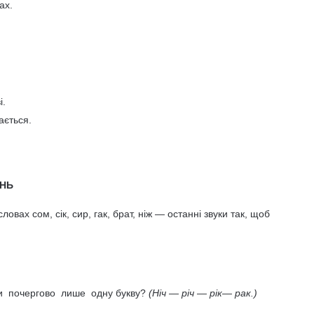
ах.
і.
ається.
АНЬ
ловах сом, сік, сир, гак, брат, ніж — останні звуки так, щоб
и почергово лише одну букву?
(Ніч — річ — рік— рак.)