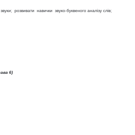
вуки; розвивати навички звуко-буквеного аналізу слів;
ава 6)