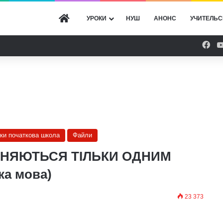
ГОЛОВНА
УРОКИ
НУШ
АНОНС
УЧИТЕЛЬС
Fac
оки початкова школа
Файли
ІЗНЯЮТЬСЯ ТІЛЬКИ ОДНИМ
ка мова)
23 373