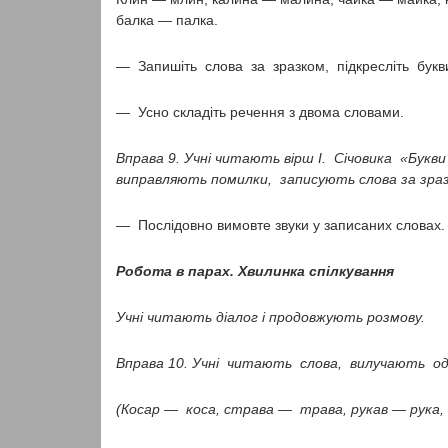
балка — палка.
— Запишіть слова за зразком, підкресліть букв
— Усно складіть речення з двома словами.
Вправа 9. Учні читають вірш І. Січовика «Бук
виправляють помилки, записують слова за зразк
— Послідовно вимовте звуки у записаних словах.
Робота в парах. Хвилинка спілкування
Учні читають діалог і продовжують розмову.
Вправа 10. Учні читають слова, вилучають о
(Косар — коса, страва — трава, рукав — рука,