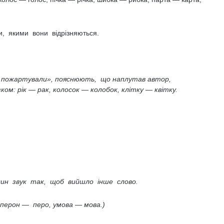
и, якими вони відрізняються.
ви пожартували», пояснюють, що наплутав автор,
ом: рік — рак, колосок — колобок, клітку — квітку.
дин звук так, щоб вийшло інше слово.
 перон — перо, умова — мова.)