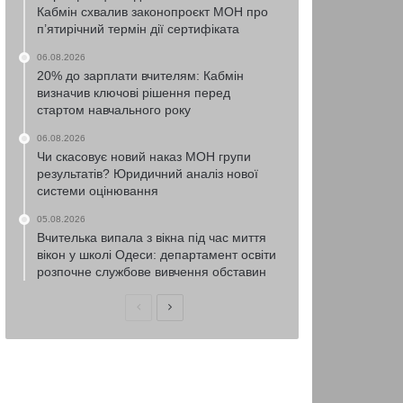
Кабмін схвалив законопроєкт МОН про
п’ятирічний термін дії сертифіката
06.08.2026
20% до зарплати вчителям: Кабмін
визначив ключові рішення перед
стартом навчального року
06.08.2026
Чи скасовує новий наказ МОН групи
результатів? Юридичний аналіз нової
системи оцінювання
05.08.2026
Вчителька випала з вікна під час миття
вікон у школі Одеси: департамент освіти
розпочне службове вивчення обставин
Попередня
Наступна
сторінка
сторінка