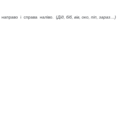
 направо і справа наліво. (
Дід, біб, вів, око, піп, зараз…)