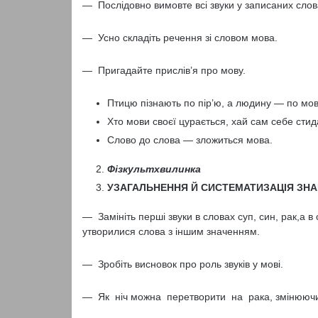
— Послідовно вимовте всі звуки у записаних слов
— Усно складіть речення зі словом мова.
— Пригадайте прислів’я про мову.
Птицю пізнають по пір’ю, а людину — по мов
Хто мови своєї цурається, хай сам себе стид
Слово до слова — зложиться мова.
Фізкультхвилинка
УЗАГАЛЬНЕННЯ Й СИСТЕМАТИЗАЦІЯ ЗН
— Замініть перші звуки в словах суп, син, рак,а в с
утворилися слова з іншим значенням.
— Зробіть висновок про роль звуків у мові.
— Як ніч можна перетворити на рака, змінююч