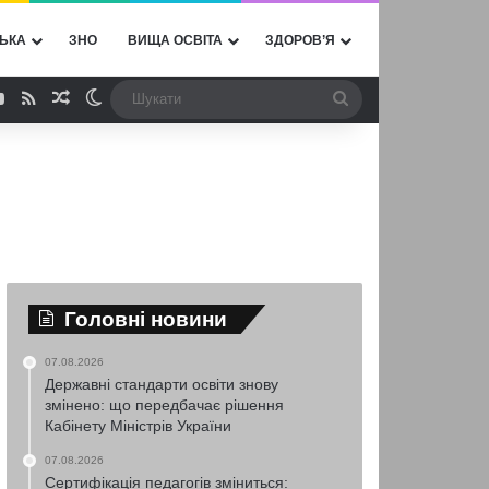
ЬКА
ЗНО
ВИЩА ОСВІТА
ЗДОРОВ’Я
ebook
YouTube
RSS
Випадкова стаття
Switch skin
Шукати
Головні новини
07.08.2026
Державні стандарти освіти знову
змінено: що передбачає рішення
Кабінету Міністрів України
07.08.2026
Сертифікація педагогів зміниться: