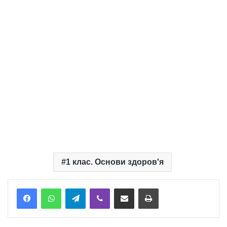
1 клас. Основи здоров'я
Telegram
Viber
Надіслати електронною поштою
Надрукувати