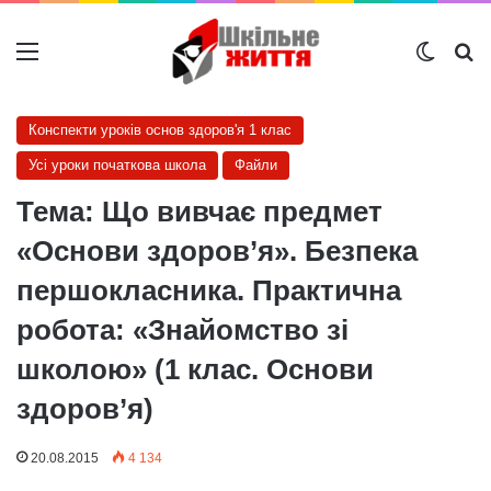
Меню
Switch
Ш
Конспекти уроків основ здоров'я 1 клас
Усі уроки початкова школа
Файли
Тема: Що вивчає предмет
«Основи здоров’я». Безпека
першокласника. Практична
робота: «Знайомство зі
школою» (1 клас. Основи
здоров’я)
20.08.2015
4 134