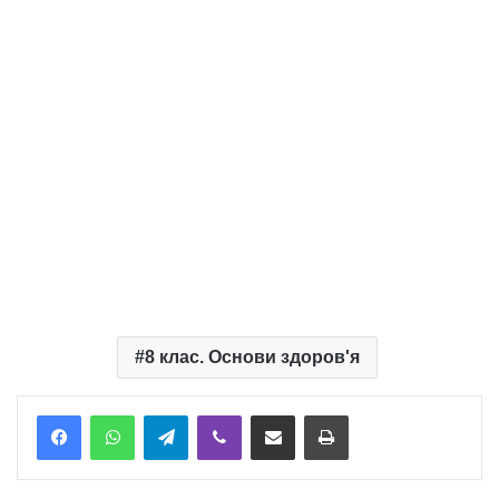
8 клас. Основи здоров'я
Telegram
Viber
Надіслати електронною поштою
Надрукувати