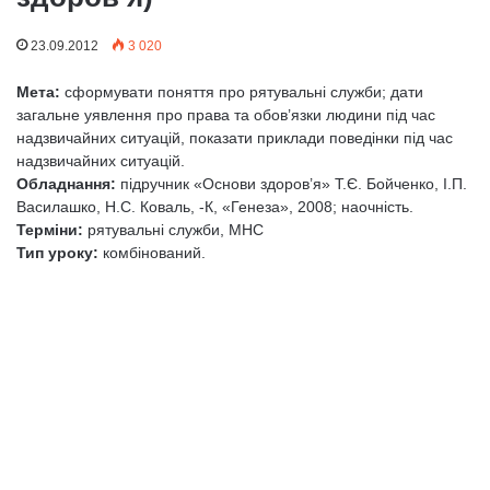
23.09.2012
3 020
Мета:
сформувати поняття про рятувальні служби; дати
загальне уявлення про права та обов’язки людини під час
надзвичайних ситуацій, показати приклади поведінки під час
надзвичайних ситуацій.
Обладнання:
підручник «Основи здоров’я» Т.Є. Бойченко, І.П.
Василашко, Н.С. Коваль, -К, «Генеза», 2008; наочність.
Терміни:
рятувальні служби, МНС
Тип уроку:
комбінований.