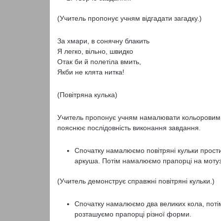
(Учитель пропонує учням відгадати загадку.)
За хмари, в сонячну блакить
Я легко, вільно, швидко
Отак би й полетіла вмить,
Якби не клята нитка!
(Повітряна кулька)
Учитель пропонує учням намалювати кольоровими о
пояснює послідовність виконання завдання.
Спочатку намалюємо повітряні кульки прости
аркуша. Потім намалюємо прапорці на мотузц
(Учитель демонструє справжні повітряні кульки.)
Спочатку намалюємо два великих кола, поті
розташуємо прапорці різної форми.