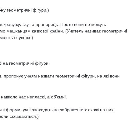
ону геометричні фігури.)
 яскраву кульку та прапорець. Проте вони не можуть
імо мешканцям казкової країни. (Учитель називає геометричні
імають їх уверх.)
 на геометричні фігури.
, пропонує учням назвати геометричні фігури, на які вони
навколо нас непласкі, а об’ємні.
чні форми, учні знаходять на зображеннях схожі на них
вони складаються.)