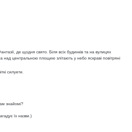
антазії, де щодня свято. Біля всіх будинків та на вулицях
 а над центральною площею злітають у небо яскраві повітряні
іткі силуети.
вам знайомі?
гадує їх назви.)