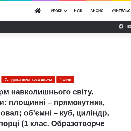
ГОЛОВНА
УРОКИ
НУШ
АНОНС
УЧИТЕЛЬС
Fac
Усі уроки початкова школа
Файли
орм навколишнього світу.
и: площинні – прямокутник,
 овал; об’ємні – куб, циліндр,
порці (1 клас. Образотворче