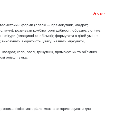
5 187
геометричні форми (пласкі — прямокутник, квадрат,
с, куля); розвивати комбінаторні здібності, образне, логічне,
і фігури (площинні та об’ємні); формувати в дітей уміння
 виховувати акуратність, увагу; навчати міркувати,
 квадрат, коло, овал, трикутник, прямокутник та об’ємних –
ві олівці, гумка.
йрізноманітніші матеріали можна використовувати для