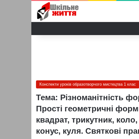
Конспекти уроків образотворчого мистецтва 1 клас
Тема: Різноманітність ф
Прості геометричні форм
квадрат, трикутник, коло,
конус, куля. Святкові пра