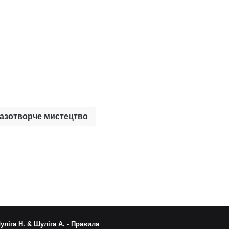
разотворче мистецтво
уліга Н. & Шуліга А. -
Правила