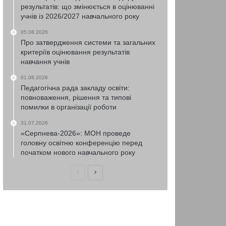
результатів: що змінюється в оцінюванні
учнів із 2026/2027 навчального року
05.08.2026
Про затвердження системи та загальних
критеріїв оцінювання результатів
навчання учнів
01.08.2026
Педагогічна рада закладу освіти:
повноваження, рішення та типові
помилки в організації роботи
31.07.2026
«Серпнева-2026»: МОН проведе
головну освітню конференцію перед
початком нового навчального року
Попередня
Наступна
сторінка
сторінка