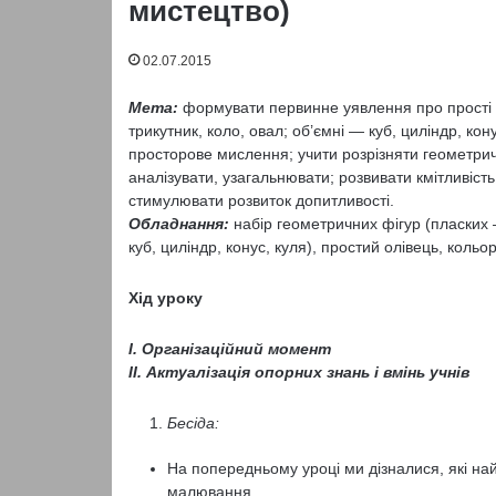
мистецтво)
02.07.2015
Мета:
формувати первинне уявлення про прості 
трикутник, коло, овал; об’ємні — куб, циліндр, кону
просторове мислення; учити розрізняти геометричн
аналізувати, узагальнювати; розвивати кмітливість;
стимулювати розвиток допитливості.
Обладнання:
набір геометричних фігур (пласких –
куб, циліндр, конус, куля), простий олівець, кольоро
Хід уроку
І. Організаційний момент
ІІ. Актуалізація опорних знань і вмінь учнів
Бесіда:
На попередньому уроці ми дізналися, які на
малювання.