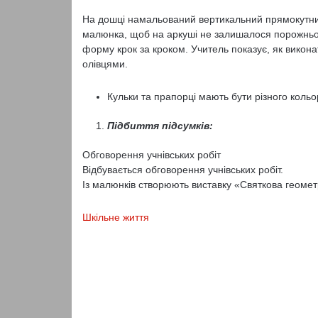
На дошці намальований вертикальний прямокутник
малюнка, щоб на аркуші не залишалося порожньог
форму крок за кроком. Учитель показує, як викон
олівцями.
Кульки та прапорці мають бути різного коль
Підбиття підсумків:
Обговорення учнівських робіт
Відбувається обговорення учнівських робіт.
Із малюнків створюють виставку «Святкова геомет
Шкільне життя