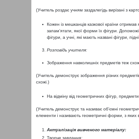
(Учитель роздає учням заздалегідь вирізані з карт
Кожен із мешканців казкової країни отримав
запам’ятати, якої форми їх фігури. Допомож
фігури, а учні, які мають названі фігури, підн
Розповідь учителя:
Зображення навколишніх предметів теж схожі
(Учитель демонструє зображення різних предметів
схожі.)
На відміну від геометричних фігур, предмети 
(Учитель демонструє та називає об’ємні геометри
елементи і називають геометричні форми, з яких 
Актуалізація вивченого матеріалу:
Творче завдання: