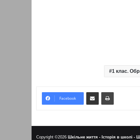
1 клас. Об
Надіслати електронною поштою
Надрукувати
Facebook
Copyright ©2026
Шкільне життя -
Історія в школі -
Ш