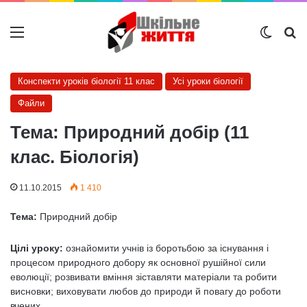
Меню
Switch
Ш
Конспекти уроків біології 11 клас
Усі уроки біології
Файли
Тема: Природний добір (11
клас. Біологія)
11.10.2015
1 410
Тема:
Природний добір
Цілі уроку:
ознайомити учнів із боротьбою за існування і
процесом природного добору як основної рушійної сили
еволюції; розвивати вміння зіставляти матеріали та робити
висновки; виховувати любов до природи й повагу до роботи
вчених.