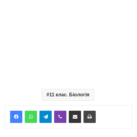
11 клас. Біологія
Telegram
Viber
Надіслати електронною поштою
Надрукувати