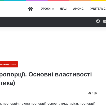
ГОЛОВНА
УРОКИ
НУШ
АНОНС
УЧИТЕЛЬС
Fac
 математики
ропорції. Основні властивості
тика)
419
 пропорція, члени пропорції, основна властивість пропорції