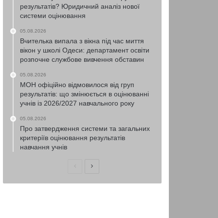
результатів? Юридичний аналіз нової
системи оцінювання
05.08.2026
Вчителька випала з вікна під час миття
вікон у школі Одеси: департамент освіти
розпочне службове вивчення обставин
05.08.2026
МОН офіційно відмовилося від груп
результатів: що змінюється в оцінюванні
учнів із 2026/2027 навчального року
05.08.2026
Про затвердження системи та загальних
критеріїв оцінювання результатів
навчання учнів
Попередня
Наступна
сторінка
сторінка