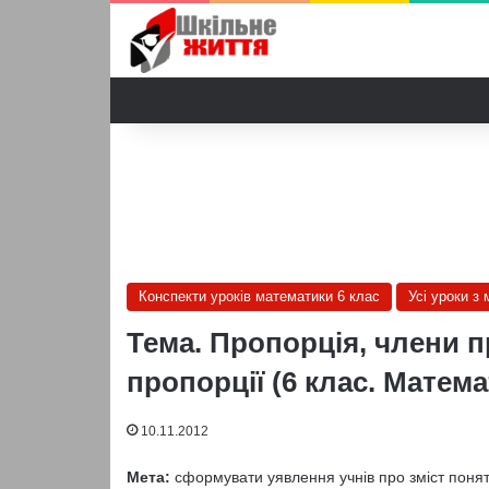
Конспекти уроків математики 6 клас
Усі уроки з
Тема. Пропорція, члени п
пропорції (6 клас. Матема
10.11.2012
Мета:
сформувати уявлення учнів про зміст понять