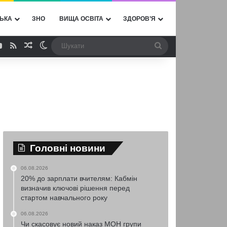
ЬКА
ЗНО
ВИЩА ОСВІТА
ЗДОРОВ’Я
ebook
YouTube
RSS
Випадкова стаття
Switch skin
Шукати
Головні новини
06.08.2026
20% до зарплати вчителям: Кабмін
визначив ключові рішення перед
стартом навчального року
06.08.2026
Чи скасовує новий наказ МОН групи