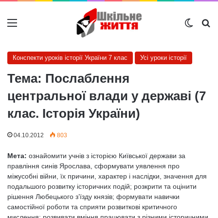
Меню
Switch
Ш
Конспекти уроків історії України 7 клас
Усі уроки історії
Тема: Послаблення
центральної влади у державі (7
клас. Історія України)
04.10.2012
803
Мета:
ознайомити учнів з історією Київської держави за
правління синів Ярослава, сформувати уявлення про
міжусобні війни, їх причини, характер і наслідки, значення для
подальшого розвитку історичних подій; розкрити та оцінити
рішення Любецького з’їзду князів; формувати навички
самостійної роботи та сприяти розвиткові критичного
мислення; розвивати вміння працювати з різними історичними