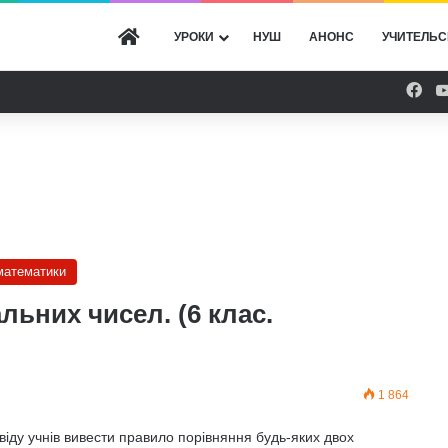
ГОЛОВНА
УРОКИ
НУШ
АНОНС
УЧИТЕЛЬС
Fac
 математики
льних чисел. (6 клас.
1 864
іду учнів вивести правило порівняння будь-яких двох