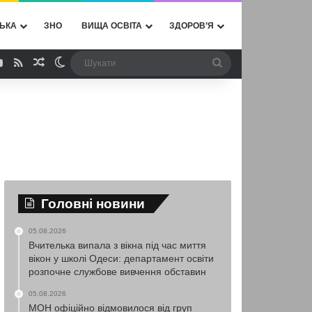
ЬКА
ЗНО
ВИЩА ОСВІТА
ЗДОРОВ’Я
ebook
YouTube
RSS
Випадкова стаття
Switch skin
Шукати
Головні новини
05.08.2026
Вчителька випала з вікна під час миття
вікон у школі Одеси: департамент освіти
розпочне службове вивчення обставин
05.08.2026
МОН офіційно відмовилося від груп