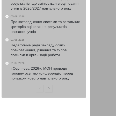
результатів: що змінюється в оцінюванні
учнів із 2026/2027 навчального року
05.08.2026
Про затвердження системи та загальних
критеріїв оцінювання результатів
навчання учнів
01.08.2026
Педагогічна рада закладу освіти:
повноваження, рішення та типові
помилки в організації роботи
31.07.2026
«Серпнева-2026»: МОН проведе
головну освітню конференцію перед
початком нового навчального року
Попередня
Наступна
сторінка
сторінка