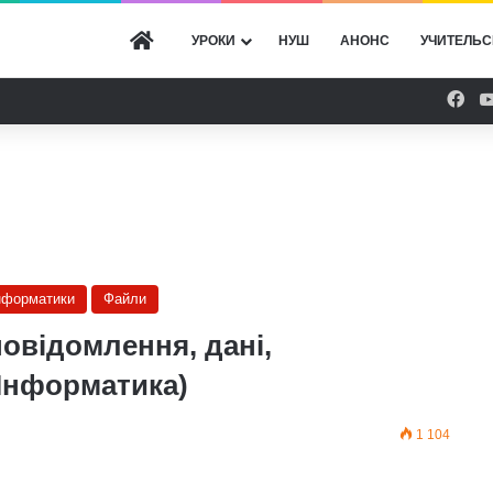
ГОЛОВНА
УРОКИ
НУШ
АНОНС
УЧИТЕЛЬС
Fac
інформатики
Файли
повідомлення, дані,
 Інформатика)
1 104