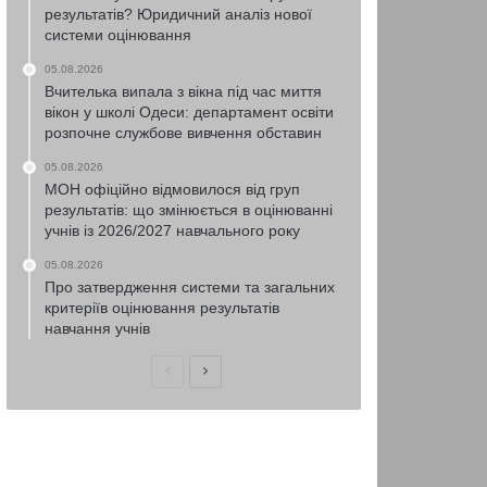
результатів? Юридичний аналіз нової
системи оцінювання
05.08.2026
Вчителька випала з вікна під час миття
вікон у школі Одеси: департамент освіти
розпочне службове вивчення обставин
05.08.2026
МОН офіційно відмовилося від груп
результатів: що змінюється в оцінюванні
учнів із 2026/2027 навчального року
05.08.2026
Про затвердження системи та загальних
критеріїв оцінювання результатів
навчання учнів
Попередня
Наступна
сторінка
сторінка