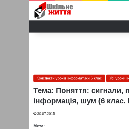
Конспекти уроків інформатики 6 клас
Усі уроки 
Тема: Поняття: сигнали, 
інформація, шум (6 клас.
30.07.2015
Мета: