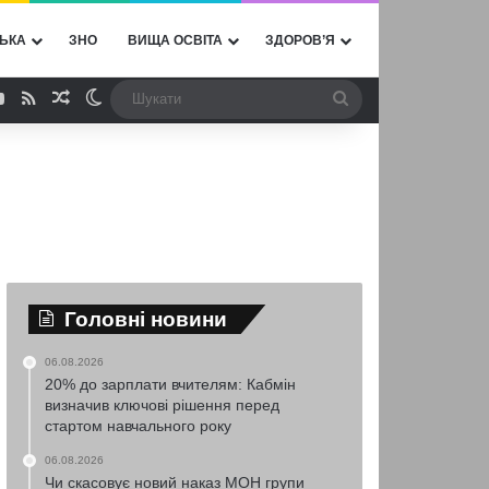
ЬКА
ЗНО
ВИЩА ОСВІТА
ЗДОРОВ’Я
ebook
YouTube
RSS
Випадкова стаття
Switch skin
Шукати
Головні новини
06.08.2026
20% до зарплати вчителям: Кабмін
визначив ключові рішення перед
стартом навчального року
06.08.2026
Чи скасовує новий наказ МОН групи