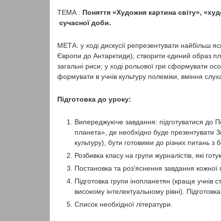
ТЕМА :
Поняття «Художня картина світу», «худ
сучасної доби.
МЕТА: у ході дискусії репрезентувати найбільш яск
Європи до Антарк­тиди); створити єдиний образ пл
загальні риси; у ході рольової гри сформувати о
формувати в учнів культуру полеміки, вміння слуха
Підготовка до уроку:
Випереджуюче завдання: підготуватися до П
планета», де необхідно буде презентувати З
культуру), бути готовими до різних питань з 
Розбивка класу на групи журналістів, які гот
Постановка та роз’яснення завдання кожної 
Підготовка групи інопланетян (краще учнів с
високому інтелектуальному рівні). Підго­товка
Список необхідної літератури.