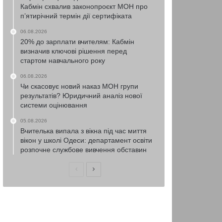
Кабмін схвалив законопроєкт МОН про
п’ятирічний термін дії сертифіката
06.08.2026
20% до зарплати вчителям: Кабмін
визначив ключові рішення перед
стартом навчального року
06.08.2026
Чи скасовує новий наказ МОН групи
результатів? Юридичний аналіз нової
системи оцінювання
05.08.2026
Вчителька випала з вікна під час миття
вікон у школі Одеси: департамент освіти
розпочне службове вивчення обставин
Попередня
Наступна
сторінка
сторінка