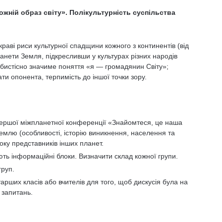
ожній образ світу». Полікультурність суспільства
раві риси культур­ної спадщини кожного з континентів (від
анети Земля, підкресливши у культурах різних народів
собистісно значиме поняття «я — громадянин Світу»;
ти опонента, терпимість до іншої точки зору.
ершої міжпланетної конферен­ції «Знайомтеся, це наша
емлю (особливості, історію виникнення, населення та
боку представників інших планет.
ують інформаційні блоки. Ви­значити склад кожної групи.
груп.
тарших класів або вчителів для того, щоб дискусія була на
 запитань.