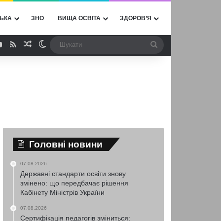
ЬКА
ЗНО
ВИЩА ОСВІТА
ЗДОРОВ’Я
ebook
YouTube
RSS
Випадкова стаття
Switch skin
Шукати
Головні новини
07.08.2026
Державні стандарти освіти знову
змінено: що передбачає рішення
Кабінету Міністрів України
07.08.2026
Сертифікація педагогів зміниться: