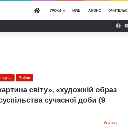
ГОЛОВНА
УРОКИ
НУШ
АНОНС
УЧИТЕЛЬС
Fac
стецтва
Файли
артина світу», «художній образ
суспільства сучасної доби (9
4 035