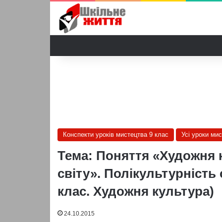
Конспекти уроків мистецтва 9 клас
Усі уроки ми
Тема: Поняття «Художня к
світу». Полікультурність 
клас. Художня культура)
24.10.2015