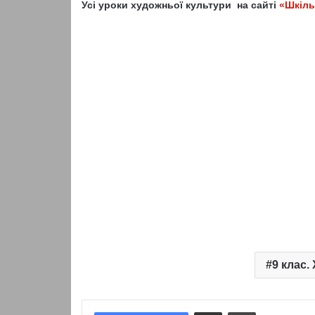
Усі уроки художньої культури на сайті
«Шкіль
9 клас.
Надіслати електронною поштою
Надрукувати