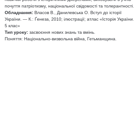
почуття патріотизму, національної свідомості та толерантності.
Обладнання:
Власов В., Данилевська О. Вступ до історії
України. — К.: Ґенеза, 2010; ілюстрації; атлас «Історія України.
5 клас»
Тип уроку:
засвоєння нових знань та вмінь.
Поняття: Національно-визвольна війна, Гетьманщина.