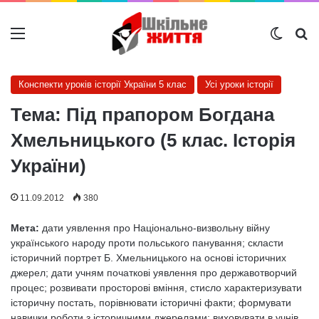
Меню
Switch
Ш
Конспекти уроків історії України 5 клас
Усі уроки історії
Тема: Під прапором Богдана
Хмельницького (5 клас. Історія
України)
11.09.2012
380
Мета:
дати уявлення про Національно-визвольну війну
українського народу проти польського панування; скласти
історичний портрет Б. Хмельницького на основі історичних
джерел; дати учням початкові уявлення про державотворчий
процес; розвивати просторові вміння, стисло характеризувати
історичну постать, порівнювати історичні факти; формувати
навички роботи з історичними джерелами; виховувати в учнів