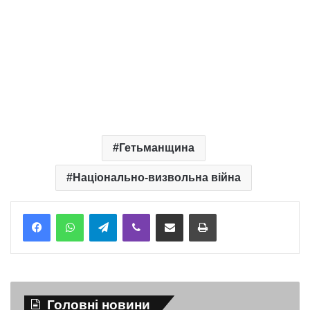
Гетьманщина
Національно-визвольна війна
Telegram
Viber
Надіслати електронною поштою
Надрукувати
Головні новини