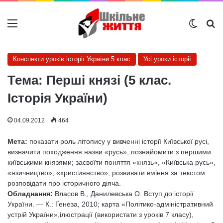
Меню
Switch
Ш
Конспекти уроків історії України 5 клас
Усі уроки історії
Тема: Перші князі (5 клас.
Історія України)
04.09.2012
464
Мета:
показати роль літопису у вивченні історії Київської русі,
визначити походження назви «русь», познайомити з першими
київськими князями; засвоїти поняття «князь», «Київська русь»,
«язичництво», «християнство»; розвивати вміння за текстом
розповідати про історичного діяча.
Обладнання:
Власов В., Данилевська О. Вступ до історії
України. — К.: Ґенеза, 2010; карта «Політико-адміністративний
устрій України»,ілюстрації (використати з уроків 7 класу),