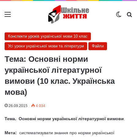
Меню
Switch
Ш
Конспекти уроків української мови 10 клас
Усі уроки української мови та літератури
Файли
Тема: Основні норми
української літературної
вимови (10 клас. Українська
мова)
26.09.2015
4 034
Тема. Основні норми української літературної вимови
.
Мета:
систематизувати знання про норми української