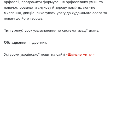
орфоепії, продовжити формування орфоепічних умінь та
навичок; розвивати слухову й зорову пам’ять, логічне
мислення, дикцію; виховувати увагу до художнього слова та
повагу до його творців.
Тип уроку:
урок узагальнення та систематизації знань.
Обладнання
: підручник.
Усі уроки української мови на сайті
«Шкільне життя»