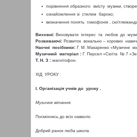
порівняння образного змісту музики, створе
ознайомлення зі стилем бароко;
визначення понять гомофонія , сюїтлеманда ,
Виховні:
Виховувати інтерес та любов до музи
Розвиваючі:
Розвиток вокально – хорових навич
Наочні посібники:
Г. М. Макаренко «Музичне мис
Музичний матеріал :
Г. Персел «Сюїта № 7 «Зем
Т. Н. З :
магнітофон.
ХІД УРОКУ :
I. Організація учнів до уроку .
Музичне вітання
.
Посміхнись до всіх навколо
Добрий ранок люба школа