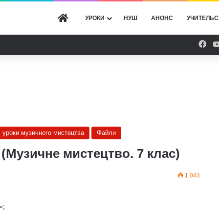
ГОЛОВНА
УРОКИ
НУШ
АНОНС
УЧИТЕЛЬС
Fac
і уроки музичного мистецтва
Файли
 (Музичне мистецтво. 7 клас)
1 043
»;