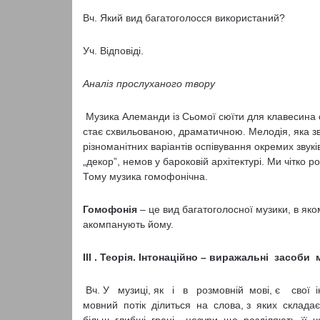
Вч. Який вид багатоголосся використаний?
Уч. Відповіді.
Аналіз прослуханого твору
Музика Алеманди із Сьомої сюїти для клавесина ст
стає схвильованою, драматичною. Мелодія, яка зв
різноманітних варіантів оспівування окремих звук
„декор”, немов у бароковій архітектурі. Ми чітко 
Тому музика гомофонічна.
Гомофонія
– це вид багатоголосної музики, в яком
акомпанують йому.
ІІІ . Теорія. Інтонаційно – виражальні засоби 
Вч. У музиці, як і в розмовній мові, є свої 
мовний потік ділиться на слова, з яких склад