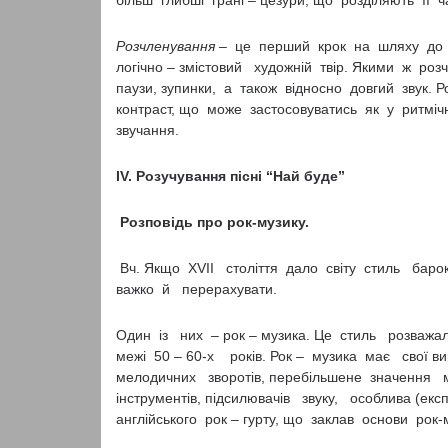
більш глибші грані – цезури, що розділяють її ч
Розчленування –
це перший крок на шляху до ор
логічно – змістовий художній твір. Якими ж р
паузи, зупинки, а також відносно довгий звук. 
контраст, що може застосовуватись як у ритмічно
звучання.
IV
. Розучування пісні “Най буде”
Розповідь про рок-музику
.
Вч. Якщо ХVІІ століття дало світу стиль бароко
важко й перерахувати.
Один із них – рок – музика. Це стиль розважа
межі 50 – 60-х років. Рок – музика має свої в
мелодичних зворотів, перебільшене значення м
інструментів, підсилювачів звуку, особлива (е
англійського рок – гурту, що заклав основи рок-