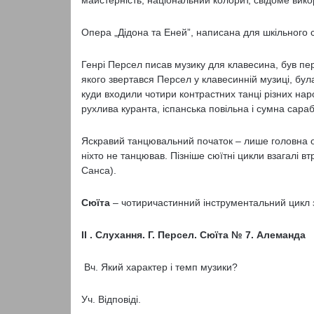
майстерність, національний колорит, свідоме вик
Опера „Дідона та Еней”, написана для шкільного
Генрі Персел писав музику для клавесина, був пе
якого звертався Персел у клавесинній музиці, бу
куди входили чотири контрастних танці різних на
рухлива куранта, іспанська повільна і сумна сара
Яскравий танцювальний початок – лише головна оз
ніхто не танцював. Пізніше сюїтні цикли взагалі 
Санса).
Сюїта
– чотиричастинний інструментальний цикл з
ІІ . Слухання. Г. Персел. Сюїта № 7. Алеманда
Вч. Який характер і темп музики?
Уч. Відповіді.