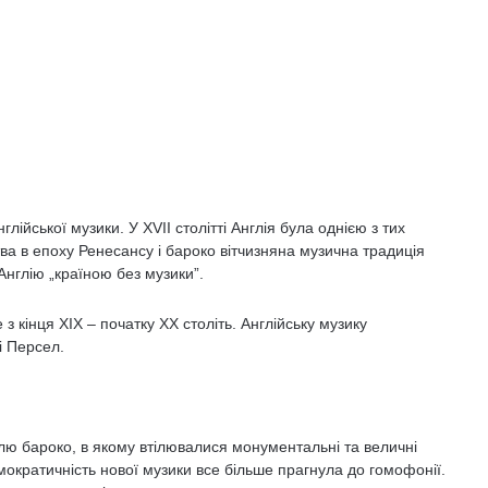
лійської музики. У XVII столітті Англія була однією з тих
тва в епоху Ренесансу і бароко вітчизняна музична традиція
нглію „країною без музики”.
з кінця ХІХ – початку ХХ століть. Англійську музику
і Персел.
тилю бароко, в якому втілювалися монументальні та величні
мократичність нової музики все більше прагнула до гомофонії.