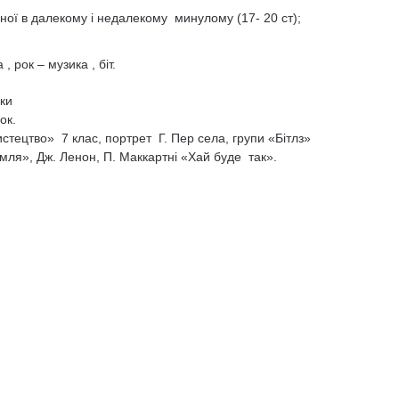
ної в далекому і недалекому минулому (17- 20 ст);
 рок – музика , біт.
ки
ок.
тецтво» 7 клас, портрет Г. Пер села, групи «Бітлз»
ля», Дж. Ленон, П. Маккартні «Хай буде так».