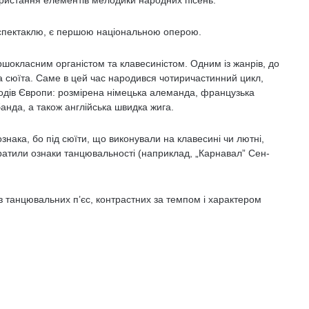
ористання елементів мелодики народних пісень.
 спектаклю, є першою національною оперою.
ршокласним органістом та клавесиністом. Одним із жанрів, до
ла сюїта. Саме в цей час народився чотиричастинний цикл,
родів Європи: розмірена німецька алеманда, французька
банда, а також англійська швидка жига.
нака, бо під сюїти, що виконували на клавесині чи лютні,
втратили ознаки танцювальності (наприклад, „Карнавал” Сен-
 танцювальних п’єс, контрастних за темпом і характером