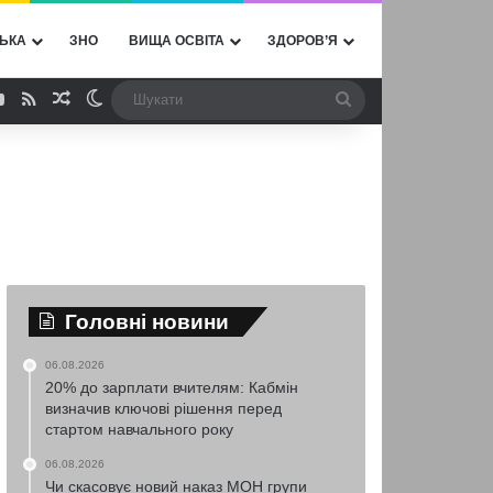
ЬКА
ЗНО
ВИЩА ОСВІТА
ЗДОРОВ’Я
ebook
YouTube
RSS
Випадкова стаття
Switch skin
Шукати
Головні новини
06.08.2026
20% до зарплати вчителям: Кабмін
визначив ключові рішення перед
стартом навчального року
06.08.2026
Чи скасовує новий наказ МОН групи