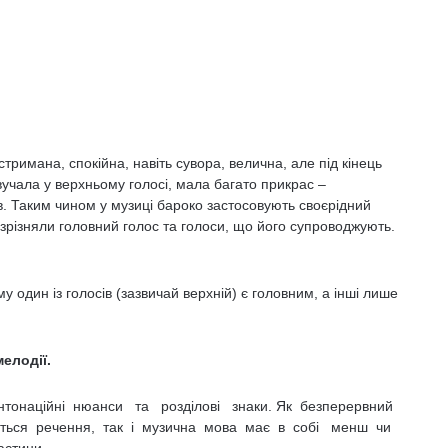
римана, спокійна, навіть сувора, велична, але під кінець
учала у верхньому голосі, мала багато прикрас –
ів. Таким чином у музиці бароко застосовують своєрідний
розрізняли головний голос та голоси, що його супроводжують.
у один із голосів (зазвичай верхній) є головним, а інші лише
мелодії.
інтонаційні нюанси та розділові знаки. Як безперервний
ається речення, так і музична мова має в собі менш чи