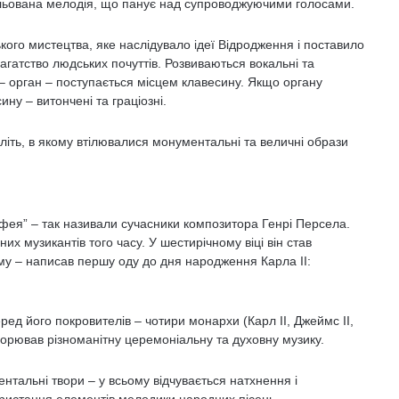
ильована мелодія, що панує над супроводжуючими голосами.
кого мистецтва, яке наслідувало ідеї Відродження і поставило
багатство людських почуттів. Розвиваються вокальні та
– орган – поступається місцем клавесину. Якщо органу
ину – витончені та граціозні.
оліть, в якому втілювалися монументальні та величні образи
фея” – так називали сучасники композитора Генрі Персела.
их музикантів того часу. У шестирічному віці він став
му – написав першу оду до дня народження Карла ІІ:
ед його покровителів – чотири монархи (Карл ІІ, Джеймс ІІ,
творював різноманітну церемоніальну та духовну музику.
ментальні твори – у всьому відчувається натхнення і