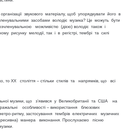
астини.
ганізації звукового матеріалу, щоб упорядкувати його в
озчленувальними засобами володіє музика? Це можуть бути
Розчленувальною можливістю (дією) володіє також і
му рисунку мелодії, так і в регістрі, тембрі та силі
, то ХХ століття – стільки стилів та напрямків, що всі
льної музики, що з’явився у Великобританії та США на
иражальні особливості – використання блюзових
етро-ритму, застосування тембрів електричних музичних
кспресивна) манера виконання. Прослухаємо пісню
музики.