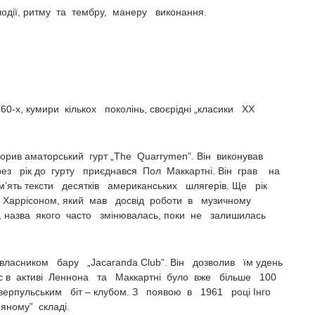
одії, ритму та тембру, манеру виконання.
60-х, кумири кількох поколінь, своєрідні „класики ХХ
рив аматорський гурт „The Quarrymen”. Він виконував
ерез рік до гурту приєднався Пол Маккартні. Він грав на
’ять тексти десятків американських шлягерів. Ще рік
 Харрісоном, який мав досвід роботи в музичному
ту, назва якого часто змінювалась, поки не залишилась
власником бару „Jacaranda Club”. Він дозволив їм удень
с в активі Леннона та Маккартні було вже більше 100
рпульським біт – клубом. З появою в 1961 році Інго
яному” складі.