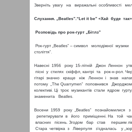
Зверніть увагу на виражальні особливості мел
Слухання. „Beatles”.“Let it be” «Хай буде так»
Розповідь про рок-гурт „Бітлз”
Рок-гурт „Beatles” – символ молодіжної музики 
століття”.
Навесні 1956 року 15-літній Джон Леннон утво
пісні у стилях скіффл, кантрі та рок-н-рол. Ч
гітарі значно краще ніж Леннон і знав напам
потому „The Quarrymen” поповнився Джорджом
колективі. Ці троє музикантів стали ядром гур
знаменита Beatles.
Восени 1959 року „Beatles” познайомилися з 
репетирувати в його приміщенні. На той ча
власних пісень. Згодом бар став першим ліве
Стара четвірка з Ліверпуля з’єдналась у „зор