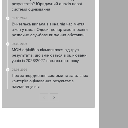
результатів? Юридичний аналіз нової
системи оцінювання
05.08.2026
Вчителька випала з вікна під час миття
вікон у школі Одеси: департамент освіти
розпочне службове вивчення обставин
05.08.2026
МОН офіційно відмовилося від груп
результатів: що змінюється в оцінюванні
учнів із 2026/2027 навчального року
05.08.2026
Про затвердження системи та загальних
критеріїв оцінювання результатів
навчання учнів
Попередня
Наступна
сторінка
сторінка