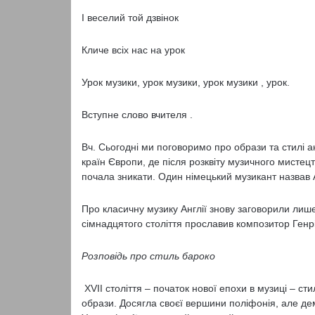
І веселий той дзвінок
Кличе всіх нас на урок
Урок музики, урок музики, урок музики , урок.
Вступне слово вчителя .
Вч. Сьогодні ми поговоримо про образи та стилі анг
країн Європи, де після розквіту музичного мистец
почала зникати. Один німецький музикант назвав А
Про класичну музику Англії знову заговорили лише 
сімнадцятого століття прославив композитор Генр
Розповідь про стиль бароко
ХVІІ століття – початок нової епохи в музиці – с
образи. Досягла своєї вершини поліфонія, але де