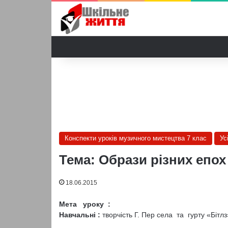
Конспекти уроків музичного мистецтва 7 клас
Ус
Тема: Образи різних епох
18.06.2015
Мета уроку :
Навчальні :
творчість Г. Пер села та гурту «Бітлз