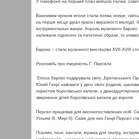
У гомофонії на перший план вийшла гнучка, схв
Важливим кроком епохи стала поява опери, світсь
на перше місце ідеал краси і виразності мелодії, 
інструментальні жанри. Король музичного бароко 
належали піднесені та патетичні образи, то клавес
Бароко – стиль музичного мистецтва ХVІІ-ХVІІІ ст
Розповідь про творчість Г. Персела
Епоха бароко подарувала світу „Британського Ор
Юний Генрі навчався у двох своїх родичів, шанован
хористом Королівської капели, у дванадцятирічно
звернення дітей Королівської капели до короля.
Персел працював для високопоставлених осіб. Сер
Уїльям ІІІ, Мері ІІ). Саме для них Генрі Персел с
Псалми, пісні, кантати, музика для театру, інстру