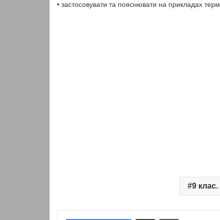
• застосовувати та пояснювати на прикладах термі
9 клас.
Надіслати електронною поштою
Надрукувати