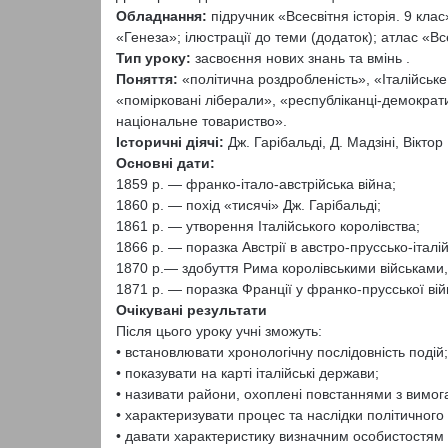
Обладнання:
підручник «Всесвітня історія. 9 кла
«Генеза»; ілюстрації до теми (додаток); атлас «Все
Тип уроку:
засвоєння нових знань та вмінь .
Поняття:
«політична роздробленість», «Італійське
«помірковані ліберали», «республіканці-демократи
національне товариство».
Історичні діячі:
Дж. Гарібальді, Д. Мадзіні, Віктор 
Основні дати:
1859 р. — франко-італо-австрійська війна;
1860 р. — похід «тисячі» Дж. Гарібальді;
1861 р. — утворення Італійського королівства;
1866 р. — поразка Австрії в австро-пруссько-італійс
1870 р.— здобуття Рима королівськими військами, 
1871 р. — поразка Франції у франко-прусської війн
Очікувані результати
Після цього уроку учні зможуть:
• встановлювати хронологічну послідовність подій;
• показувати на карті італійські держави;
• називати райони, охоплені повстаннями з вимога
• характеризувати процес та наслідки політичного 
• давати характеристику визначним особистостям ц