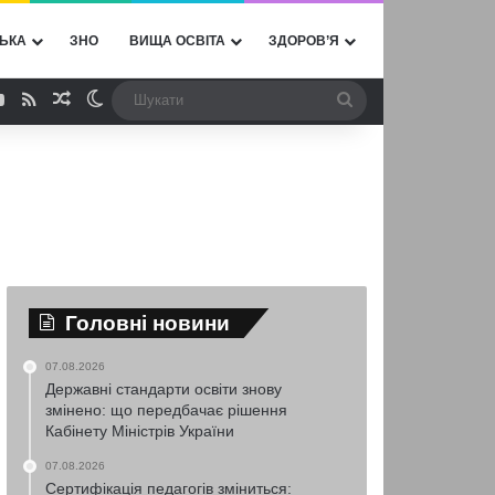
ЬКА
ЗНО
ВИЩА ОСВІТА
ЗДОРОВ’Я
ebook
YouTube
RSS
Випадкова стаття
Switch skin
Шукати
Головні новини
07.08.2026
Державні стандарти освіти знову
змінено: що передбачає рішення
Кабінету Міністрів України
07.08.2026
Сертифікація педагогів зміниться: