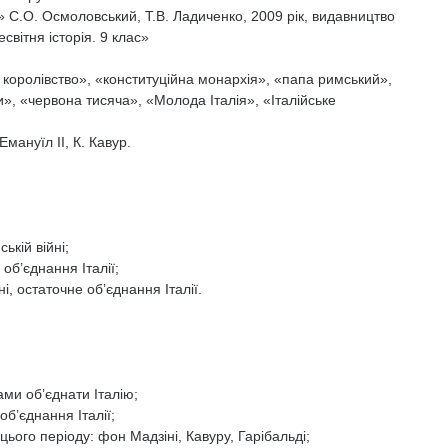
с» С.О. Осмоловський, Т.В. Ладиченко, 2009 рік, видавництво
світня історія. 9 клас»
 королівство», «конституційна монархія», «папа римський»,
», «червона тисяча», «Молода Італія», «Італійське
Емануїл II, К. Кавур.
ькій війні;
об’єднання Італії;
і, остаточне об’єднання Італії.
ми об’єднати Італію;
об’єднання Італії;
ього періоду: фон Мадзіні, Кавуру, Гарібальді;