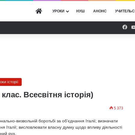
ГОЛОВНА
УРОКИ
НУШ
АНОНС
УЧИТЕЛЬС
Fac
оки історії
 клас. Всесвітня історія)
5 373
онально-визвольній боротьбі за об’єднання Італії; визначати
ня Італії; висловлювати власну думку щодо впливу діяльності
ний рух.