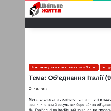
Конспекти уроків всесвітньої історії 9 клас
Усі ур
Тема: Об’єднання Італії (9
16.02.2014
Мета:
аналізувати суспільно-політичні течії в наці
причини, етапи й результати боротьби за об’єднан
Дж. Гарібальді на італійський національно-визволь