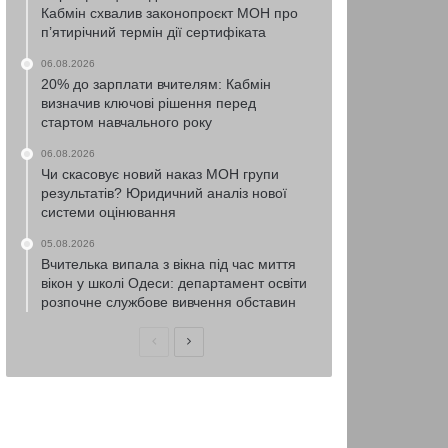
Кабмін схвалив законопроєкт МОН про
п’ятирічний термін дії сертифіката
06.08.2026
20% до зарплати вчителям: Кабмін
визначив ключові рішення перед
стартом навчального року
06.08.2026
Чи скасовує новий наказ МОН групи
результатів? Юридичний аналіз нової
системи оцінювання
05.08.2026
Вчителька випала з вікна під час миття
вікон у школі Одеси: департамент освіти
розпочне службове вивчення обставин
Попередня
Наступна
сторінка
сторінка