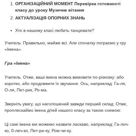
ОРГАНІЗАЦІЙНИЙ МОМЕНТ Перевірка готовності
класу до уроку Музичне вітання
АКТУАЛІЗАЦІЯ ОПОРНИХ ЗНАНЬ
Хто в нашому класі любить танцювати?
Учитель. Правильно, майже всі. Але спочатку пограємо у гру
«Імена».
Гра «Імена»
Учитель. Отже, ваші імена можна вимовити по-різному: або
коротко, або продовжити їх звучання. Ось, наприклад: Га-ля,
О-ля, Пет-рик, Ро-ма.
Зверніть увагу, що наголошений завжди перший склад. Отже,
проплескаймо імена дітей нашого класу за такою схемою:
Ці самі імена ми можемо назвати ласкаво, наприклад: Га-лоч-
ко, 0-леч-ко, Пет-ри-ку, Ром-чи-ку.