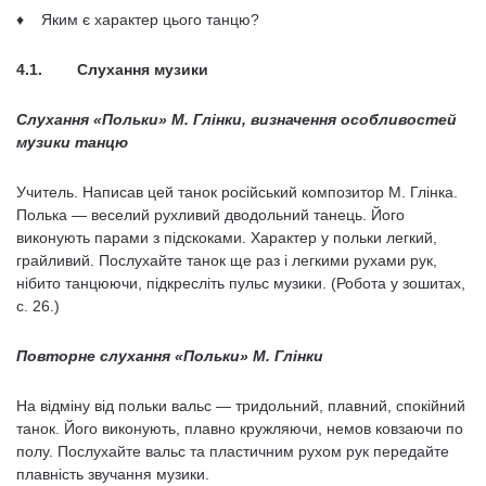
♦ Яким є характер цього танцю?
4.1. Слухання музики
Слухання «Польки» М. Глінки, визначення особливостей
музики танцю
Учитель. Написав цей танок російський композитор М. Глінка.
Поль­ка — веселий рухливий дводольний танець. Його
виконують парами з підско­ками. Характер у польки легкий,
грайливий. Послухайте танок ще раз і лег­кими рухами рук,
нібито танцюючи, підкресліть пульс музики. (Робота у зо­шитах,
с. 26.)
Повторне слухання «Польки» М. Глінки
На відміну від польки вальс — тридольний, плавний, спокійний
танок. Його виконують, плавно кружляючи, немов ковзаючи по
полу. Послухайте вальс та пластичним рухом рук передайте
плавність звучання музики.