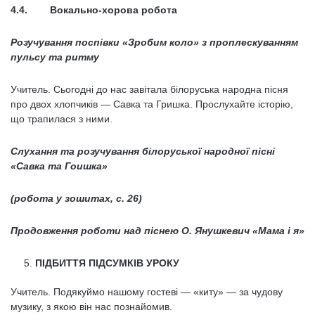
4.4. Вокально-хорова робота
Розучування поспівки «Зробим коло» з проплескуванням
пульсу та ритму
Учитель. Сьогодні до нас завітала білоруська народна пісня
про двох хлопчиків — Савка та Гришка. Прослухайте історію,
що трапилася з ними.
Слухання та розучування білоруської народної пісні
«Савка
та Гоишка»
(робота у зошитах, с. 26)
Продовження роботи над піснею
О. Янушкевич
«Мама і я»
ПІДБИТТЯ ПІДСУМКІВ УРОКУ
Учитель. Подякуймо нашому гостеві — «киту» — за чудову
музику, з якою він нас познайомив.