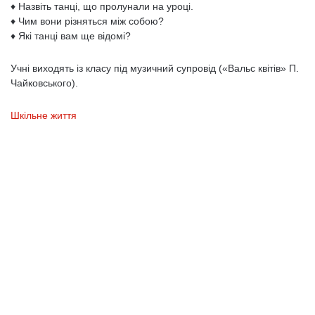
♦ Назвіть танці, що пролунали на уроці.
♦ Чим вони різняться між собою?
♦ Які танці вам ще відомі?
Учні виходять із класу під музичний супровід («Вальс квітів» П.
Чай­ковського).
Шкільне життя