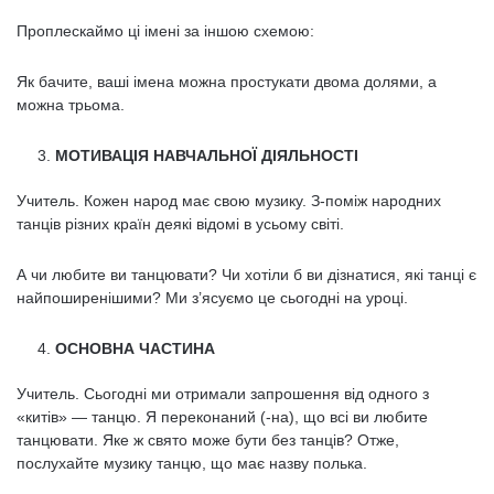
Проплескаймо ці імені за іншою схемою:
Як бачите, ваші імена можна простукати двома долями, а
можна трьома.
МОТИВАЦІЯ НАВЧАЛЬНОЇ ДІЯЛЬНОСТІ
Учитель. Кожен народ має свою музику. З-поміж народних
танців різ­них країн деякі відомі в усьому світі.
А чи любите ви танцювати? Чи хотіли б ви дізнатися, які танці є
найпоши­ренішими? Ми з’ясуємо це сьогодні на уроці.
ОСНОВНА ЧАСТИНА
Учитель. Сьогодні ми отримали запрошення від одного з
«китів» — тан­цю. Я переконаний (-на), що всі ви любите
танцювати. Яке ж свято може бути без танців? Отже,
послухайте музику танцю, що має назву полька.