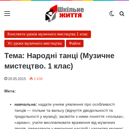
Меню
Switch
Ш
Конспекти уроків музичного мистецтва 1 клас
Усі уроки музичного мистецтва
Файли
Тема: Народні танці (Музичне
мистецтво. 1 клас)
20.05.2015
3 439
Мета:
навчальна:
надати учням уявлення про особливості
танців — польки та вальсу (відчуття дводольності та
тридольності у музиці); засвоїти з ними поняття «полька»,
«аркан»; учити висловлювати враження від музичних
творів, передавати у виконан­ні настрій і характер музики
;