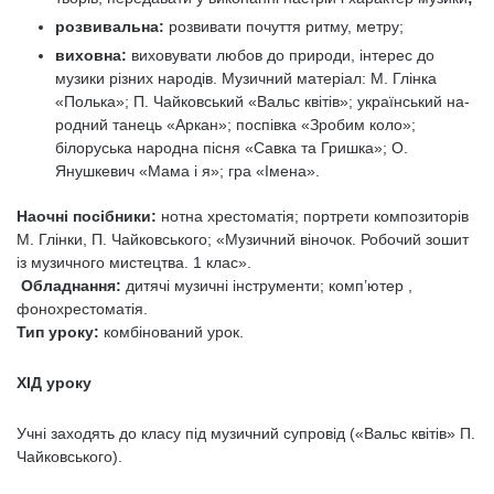
розвивальна:
розвивати почуття ритму, метру;
виховна:
виховувати любов до природи, інтерес до
музики різних народів. Музичний матеріал: М. Глінка
«Полька»; П. Чайковський «Вальс квітів»; український на­
родний танець «Аркан»; поспівка «Зробим коло»;
білоруська народна пісня «Савка та Гришка»; О.
Янушкевич «Мама і я»; гра «Імена».
Наочні посібники:
нотна хрестоматія; портрети композиторів
М. Глінки, П. Чайковського; «Музичний віночок. Робочий зошит
із музичного мистецтва. 1 клас».
Обладнання:
дитячі музичні інструменти; комп’ютер ,
фонохрестоматія.
Тип уроку:
комбінований урок.
ХІД уроку
Учні заходять до класу під музичний супровід («Вальс квітів» П.
Чайковського).