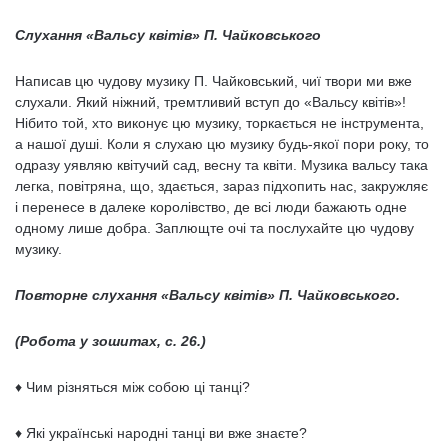
Слухання «Вальсу квітів» П. Чайковського
Написав цю чудову музику П. Чайковський, чиї твори ми вже
слухали. Який ніжний, тремтливий вступ до «Вальсу квітів»!
Нібито той, хто виконує цю музику, торкається не інструмента,
а нашої душі. Коли я слухаю цю музи­ку будь-якої пори року, то
одразу уявляю квітучий сад, весну та квіти. Музика вальсу така
легка, повітряна, що, здається, зараз підхопить нас, закружляє
і перенесе в далеке королівство, де всі люди бажають одне
одному лише добра. Заплющте очі та послухайте цю чудову
музику.
Повторне слухання «Вальсу квітів» П. Чайковського.
(Робота у зошитах, с. 26.)
♦ Чим різняться між собою ці танці?
♦ Які українські народні танці ви вже знаєте?