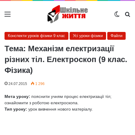
Меню
Switch
Ш
Конспекти уроків фізики 9 клас
Усі уроки фізики
Файли
Тема: Механізм електризації
різних тіл. Електроскоп (9 клас.
Фізика)
24.07.2015
1 296
Мета уроку:
пояснити учням процес електризації тіл;
ознайомити з роботою електроскопа.
Тип уроку:
урок вивчення нового матеріалу.