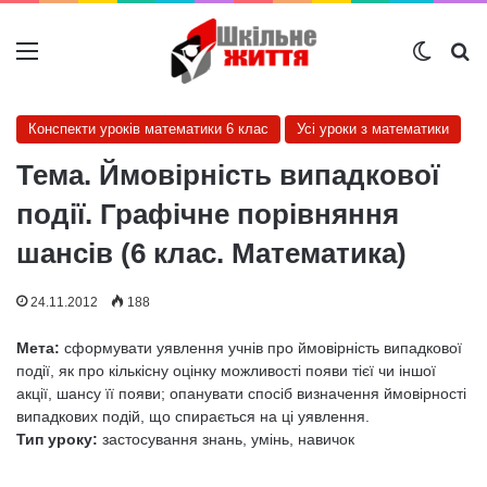
Меню
Switch
Ш
Конспекти уроків математики 6 клас
Усі уроки з математики
Тема. Ймовірність випадкової
події. Графічне порівняння
шансів (6 клас. Математика)
24.11.2012
188
Мета:
сформувати уявлення учнів про ймовірність випадкової
події, як про кількісну оцінку можливості появи тієї чи іншої
акції, шансу її появи; опанувати спосіб визначення ймовірності
випадкових подій, що спирається на ці уявлення.
Тип уроку:
застосування знань, умінь, навичок