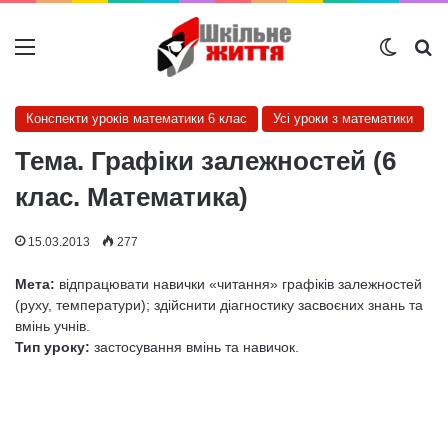
Меню
Switch
Ш
Конспекти уроків математики 6 клас
Усі уроки з математики
Тема. Графіки залежностей (6
клас. Математика)
15.03.2013
277
Мета:
відпрацювати навички «читання» графіків залежностей
(руху, температури); здійснити діагностику засвоєних знань та
вмінь учнів.
Тип уроку:
застосування вмінь та навичок.