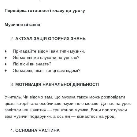
Перевірка готовності класу до уроку
Музичне вітання
АКТУАЛІЗАЦІЯ ОПОРНИХ ЗНАНЬ
♦ Пригадайте відомі вам типи музики.
♦ Які марші ми слухали на уроках?
♦ Які пісні ви знаєте?
♦ Які марші, пісні, танці вам відомі?
МОТИВАЦІЯ НАВЧАЛЬНОЇ ДІЯЛЬНОСТІ
Учитель. Чи відомо вам, що музика також може розповідати
цікаві істо­рії, але особливою, музичною мовою. До нас на урок
завітали наші «кити» — три жанри музики. Вони приготували
вам музичні подарунки, а ось які — дізнаєтесь на уроці.
ОСНОВНА ЧАСТИНА