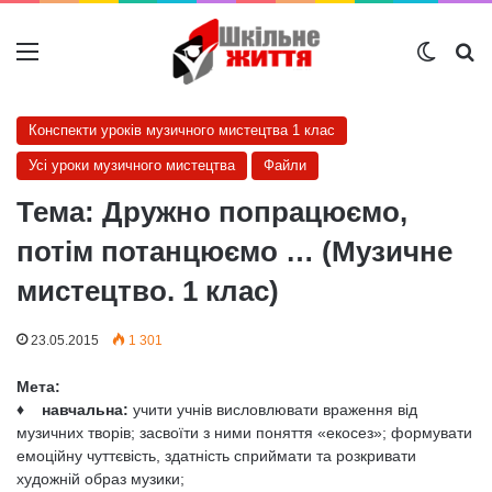
Меню
Switch
Ш
Конспекти уроків музичного мистецтва 1 клас
Усі уроки музичного мистецтва
Файли
Тема: Дружно попрацюємо,
потім потанцюємо … (Музичне
мистецтво. 1 клас)
23.05.2015
1 301
Мета:
♦ навчальна:
учити учнів висловлювати враження від
музичних творів; засвоїти з ни­ми поняття «екосез»; формувати
емоційну чуттєвість, здатність сприймати та роз­кривати
художній образ музики;