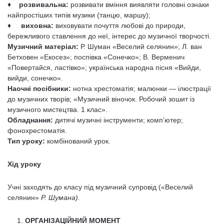
♦ розвивальна:
розвивати вміння виявляти головні ознаки
найпростіших типів музи­ки (танцю, маршу);
♦ виховна:
виховувати почуття любові до природи,
бережливого ставлення до неї, ін­терес до музичної творчості.
Музичний матеріал:
Р. Шуман «Веселий селянин»; Л. ван
Бетховен «Екосез»; поспівка «Сонечко»; В. Верменич
«Повертайся, ластівко»; українська народна пісня «Вийди,
вийди, сонечко».
Наочні посібники:
нотна хрестоматія; малюнки — ілюстрації
до музичних творів; «Му­зичний віночок. Робочий зошит із
музичного мистецтва. 1 клас».
Обладнання:
дитячі музичні інструменти; комп’ютер;
фонохрестоматія.
Тип уроку:
комбінований урок.
Хід уроку
Учні заходять до класу під музичний супровід («Веселий
селянин»
Р. Шумана).
ОРГАНІЗАЦІЙНИЙ МОМЕНТ