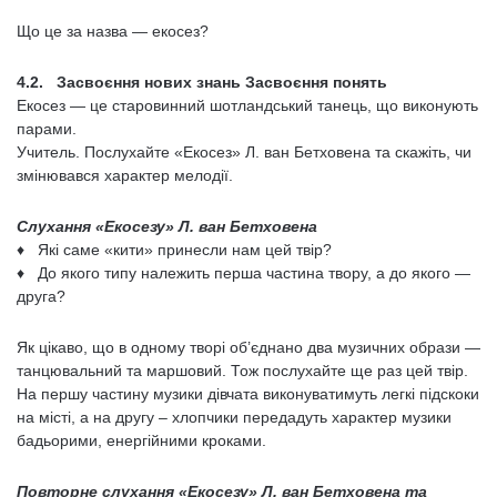
Що це за назва — екосез?
4.2. Засвоєння нових знань Засвоєння понять
Екосез — це старовинний шотландський танець, що виконують
парами.
Учитель. Послухайте «Екосез» Л. ван Бетховена та скажіть, чи
зміню­вався характер мелодії.
Слухання «Екосезу»
Л. ван Бетховена
♦ Які саме «кити» принесли нам цей твір?
♦ До якого типу належить перша частина твору, а до якого —
друга?
Як цікаво, що в одному творі об’єднано два музичних образи —
танцюваль­ний та маршовий. Тож послухайте ще раз цей твір.
На першу частину музики дівчата виконуватимуть легкі підскоки
на місті, а на другу – хлопчики передадуть характер музики
бадьорими, енергійними кроками.
Повторне слухання «Екосезу»
Л. ван Бетховена
та