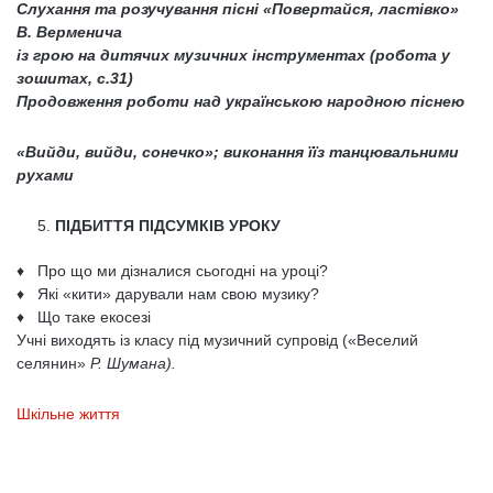
Слухання та розучування пісні «Повертайся, ластівко»
В. Верменича
із грою на дитячих музичних інструментах (робота у
зошитах, с.31)
Продовження роботи над українською народною піснею
«Вийди, вийди, сонечко»; виконання їїз танцювальними
рухами
ПІДБИТТЯ ПІДСУМКІВ УРОКУ
♦ Про що ми дізналися сьогодні на уроці?
♦ Які «кити» дарували нам свою музику?
♦ Що таке екосезі
Учні виходять із класу під музичний супровід («Веселий
селянин»
Р. Шумана).
Шкільне життя