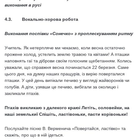
виконання в русі
4.3. Вокально-хорова робота
Виконання поспівки «Сонечко» з проплескуванням ритму
Учитель. Як нетерпляче ми чекаємо, коли весна остаточно
прожене хо­лод, устелить землю травою та квітами! А пташки
наповнять гаї та діброви сво­їм голосним щебетанням. Колись
уважали, що справжня весна починається 22 березня. Саме
цього дня, на думку наших пращурів, із вирію поверталися
пташки. У цей день випікали печиво у вигляді жайворонків чи
голубів. А діти, узявши це печиво, вибігали за околицю і
закликали птахів.
Птахів викликаю з далекого краюі Летіть, соловейки, на
наші земелькиї Спішіть, ластівоньки, пасти корівоньки!
Послухайте пісню В. Верменича «Повертайся, ластівко» та
скажіть, про що в ній ідеться.