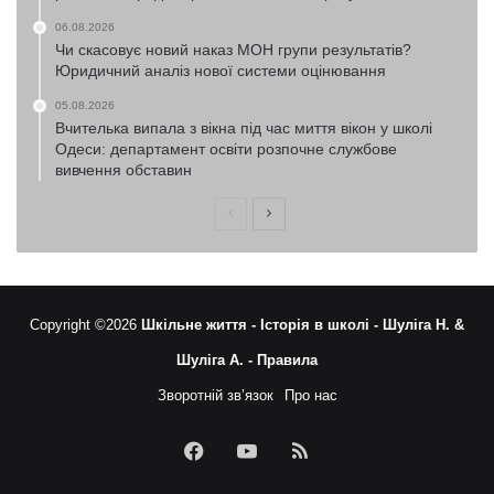
06.08.2026
Чи скасовує новий наказ МОН групи результатів?
Юридичний аналіз нової системи оцінювання
05.08.2026
Вчителька випала з вікна під час миття вікон у школі
Одеси: департамент освіти розпочне службове
вивчення обставин
Попередня
Наступна
сторінка
сторінка
Copyright ©2026
Шкільне життя -
Історія в школі -
Шуліга Н. &
Шуліга А. -
Правила
Зворотній зв’язок
Про нас
Facebook
YouTube
RSS