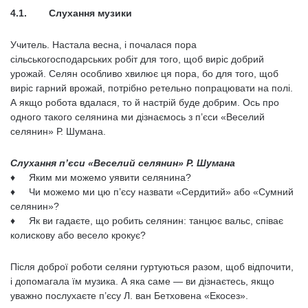
4.1. Слухання музики
Учитель. Настала весна, і почалася пора
сільськогосподарських робіт для того, щоб виріс добрий
урожай. Селян особливо хвилює ця пора, бо для то­го, щоб
виріс гарний врожай, потрібно ретельно попрацювати на полі.
А якщо робота вдалася, то й настрій буде добрим. Ось про
одного такого селянина ми дізнаємось з п’єси «Веселий
селянин» Р. Шумана.
Слухання п’єси «Веселий селянин» Р. Шумана
♦ Яким ми можемо уявити селянина?
♦ Чи можемо ми цю п’єсу назвати «Сердитий» або «Сумний
селянин»?
♦ Як ви гадаєте, що робить селянин: танцює вальс, співає
колискову або весело крокує?
Після доброї роботи селяни гуртуються разом, щоб відпочити,
і допома­гала їм музика. А яка саме — ви дізнаєтесь, якщо
уважно послухаєте п’єсу Л. ван Бетховена «Екосез».