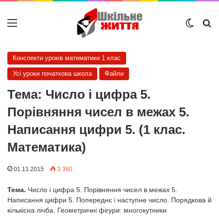
Меню
Switch
Ш
Конспекти уроків математики 1 клас
Усі уроки початкова школа
Файли
Тема: Число і цифра 5.
Порівняння чисел в межах 5.
Написання цифри 5. (1 клас.
Математика)
01.11.2015
3 360
Тема.
Число і цифра 5. Порівняння чисел в межах 5.
Написання цифри 5. Попереднє і наступне число. Порядкова й
кількісна лічба. Геометричні фігури: многокутники