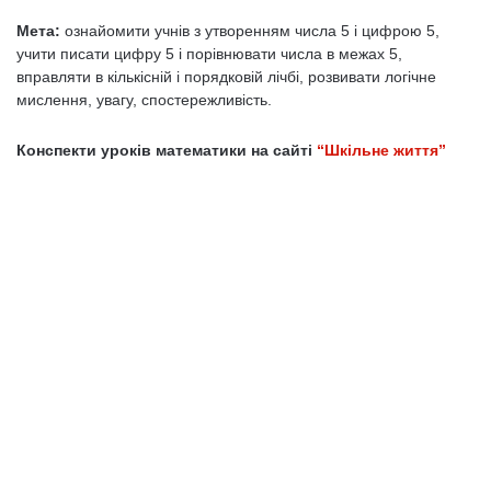
Мета:
ознайомити учнів з утворенням числа 5 і цифрою 5,
учити писати цифру 5 і порів­нювати числа в межах 5,
вправляти в кіль­кісній і порядковій лічбі, розвивати логічне
мислення, увагу, спостережливість.
Конспекти уроків математики на сайті
“Шкільне життя”