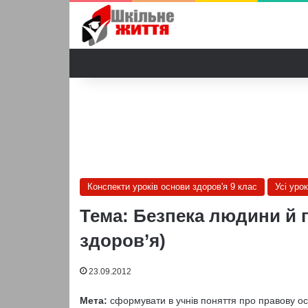
Конспекти уроків основи здоров'я 9 клас
Усі уро
Тема: Безпека людини й п
здоров’я)
23.09.2012
Мета:
сформувати в учнів поняття про правову о