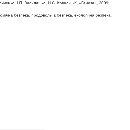
йченко, І.П. Василашко, Н.С. Коваль, -К, «Генеза», 2009;
мічна безпека, продовольча безпека, екологічна безпека,