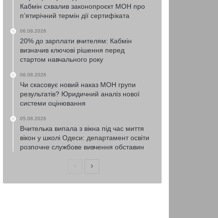
Кабмін схвалив законопроєкт МОН про
п’ятирічний термін дії сертифіката
06.08.2026
20% до зарплати вчителям: Кабмін
визначив ключові рішення перед
стартом навчального року
06.08.2026
Чи скасовує новий наказ МОН групи
результатів? Юридичний аналіз нової
системи оцінювання
05.08.2026
Вчителька випала з вікна під час миття
вікон у школі Одеси: департамент освіти
розпочне службове вивчення обставин
Попередня
Наступна
сторінка
сторінка