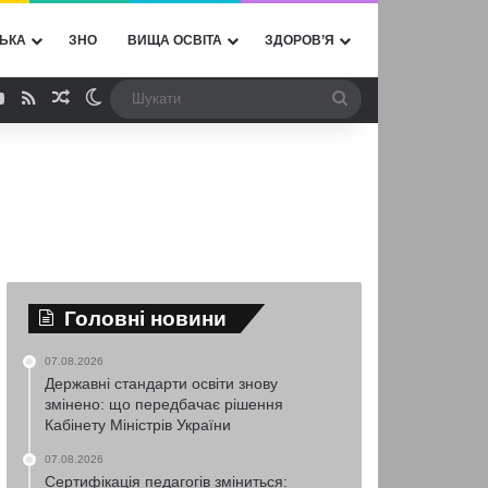
ЬКА
ЗНО
ВИЩА ОСВІТА
ЗДОРОВ’Я
ebook
YouTube
RSS
Випадкова стаття
Switch skin
Шукати
Головні новини
07.08.2026
Державні стандарти освіти знову
змінено: що передбачає рішення
Кабінету Міністрів України
07.08.2026
Сертифікація педагогів зміниться: