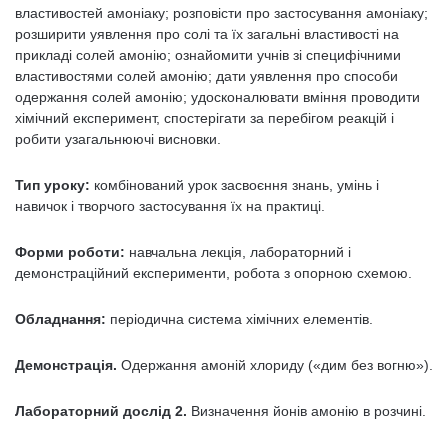
властивостей амоніаку; розповісти про застосування амоніаку;
розширити уявлення про солі та їх загальні властивості на
прикладі солей амонію; ознайомити учнів зі специфічними
властивостями солей амонію; дати уявлення про способи
одержання солей амонію; удосконалювати вміння проводити
хімічний експеримент, спостерігати за перебігом реакцій і
робити узагальнюючі висновки.
Тип уроку:
комбінований урок засвоєння знань, умінь і
навичок і творчого застосування їх на практиці.
Форми роботи:
навчальна лекція, лабораторний і
демонстраційний експерименти, робота з опорною схемою.
Обладнання:
періодична система хімічних елементів.
Демонстрація.
Одержання амоній хлориду («дим без вогню»).
Лабораторний дослід 2.
Визначення йонів амонію в розчині.