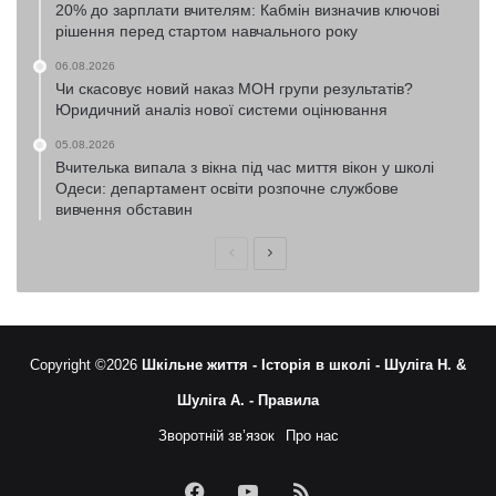
20% до зарплати вчителям: Кабмін визначив ключові
рішення перед стартом навчального року
06.08.2026
Чи скасовує новий наказ МОН групи результатів?
Юридичний аналіз нової системи оцінювання
05.08.2026
Вчителька випала з вікна під час миття вікон у школі
Одеси: департамент освіти розпочне службове
вивчення обставин
Попередня
Наступна
сторінка
сторінка
Copyright ©2026
Шкільне життя -
Історія в школі -
Шуліга Н. &
Шуліга А. -
Правила
Зворотній зв’язок
Про нас
Facebook
YouTube
RSS