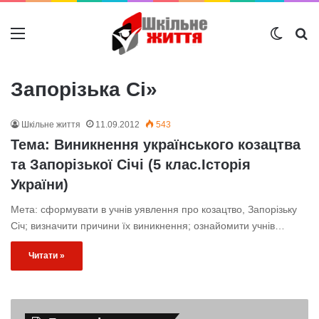
Меню
Switch
Ш
Запорізька Сі»
Шкільне життя
11.09.2012
543
Тема: Виникнення українського козацтва
та Запорізької Січі (5 клас.Історія
України)
Мета: сформувати в учнів уявлення про козацтво, Запорізьку
Січ; визначити причини їх виникнення; ознайомити учнів…
Читати »