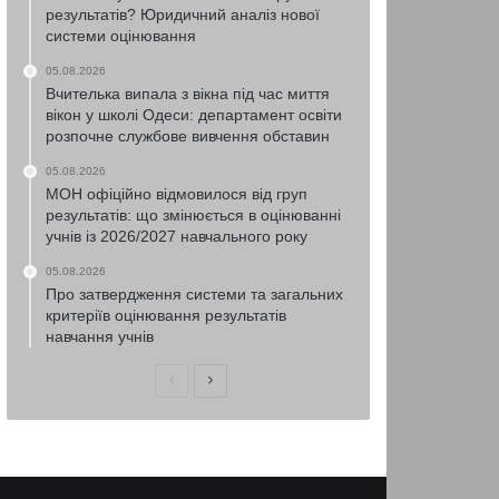
результатів? Юридичний аналіз нової
системи оцінювання
05.08.2026
Вчителька випала з вікна під час миття
вікон у школі Одеси: департамент освіти
розпочне службове вивчення обставин
05.08.2026
МОН офіційно відмовилося від груп
результатів: що змінюється в оцінюванні
учнів із 2026/2027 навчального року
05.08.2026
Про затвердження системи та загальних
критеріїв оцінювання результатів
навчання учнів
Попередня
Наступна
сторінка
сторінка