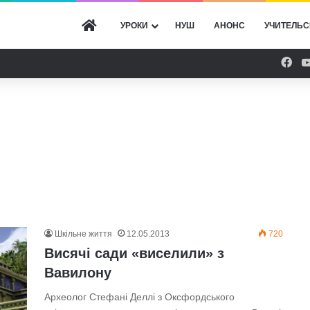
ГОЛОВНА
УРОКИ
НУШ
АНОНС
УЧИТЕЛЬС
Fac
Шкільне життя
12.05.2013
720
Висячі сади «виселили» з
Вавилону
Археолог Стефані Деллі з Оксфордського