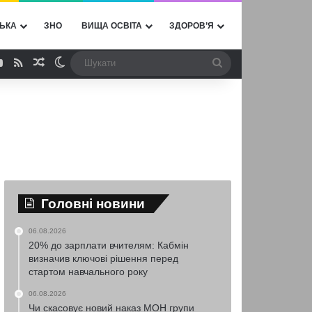
ЬКА
ЗНО
ВИЩА ОСВІТА
ЗДОРОВ’Я
ebook
YouTube
RSS
Випадкова стаття
Switch skin
Шукати
Головні новини
06.08.2026
20% до зарплати вчителям: Кабмін
визначив ключові рішення перед
стартом навчального року
06.08.2026
Чи скасовує новий наказ МОН групи