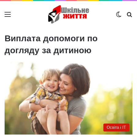
Меню
Switch
Ш
Виплата допомоги по
догляду за дитиною
Освіта і IT