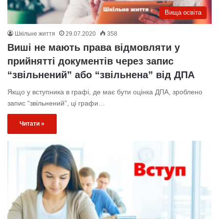
Вища освіта
Шкільне життя
29.07.2020
358
Виші не мають права відмовляти у
прийнятті документів через запис
“звільнений” або “звільнена” від ДПА
Якщо у вступника в графі, де має бути оцінка ДПА, зроблено
запис “звільнений”, ці графи…
Читати »