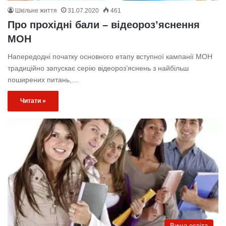
Шкільне життя
31.07.2020
461
Про прохідні бали – відеороз’яснення
МОН
Напередодні початку основного етапу вступної кампанії МОН
традиційно запускає серію відеороз’яснень з найбільш
поширених питань,…
Читати »
Вища освіта