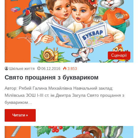
Сценарії
Шкільне життя
06.12.2016
3 853
Свято прощання з буквариком
Автор: Рябий Галина Михайлівна Навчальний заклад:
Міліївська ЗОШ I-III ст. ім.Дмитра Загула Свято прощання з
буквариком…
Читати »