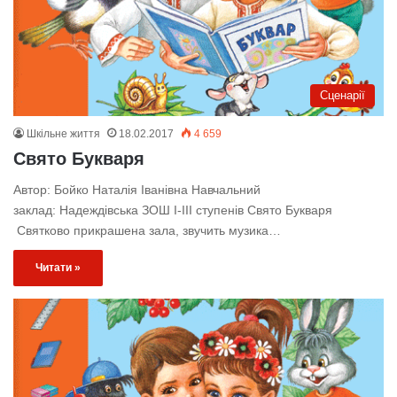
Сценарії
Шкільне життя
18.02.2017
4 659
Свято Букваря
Автор: Бойко Наталія Іванівна Навчальний
заклад: Надеждівська ЗОШ І-ІІІ ступенів Свято Букваря
Святково прикрашена зала, звучить музика…
Читати »