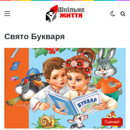
Меню
Switch
Ш
Свято Букваря
Сценарії