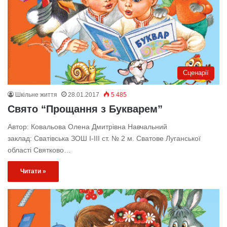
Сценарії
Шкільне життя
28.01.2017
5 485
Свято “Прощання з Букварем”
Автор: Ковальова Олена Дмитрівна Навчальний
заклад: Сватівська ЗОШ І-ІІІ ст. № 2 м. Сватове Луганської
області Святково…
Читати »