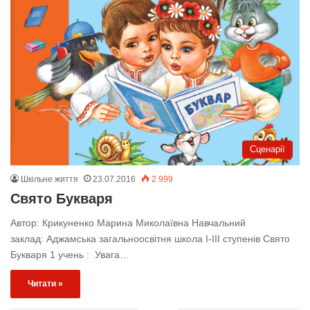
Сценарії
Шкільне життя
23.07.2016
2 999
Свято Букваря
Автор: Крикуненко Марина Миколаївна Навчальний
заклад: Аджамська загальноосвітня школа І-ІІІ ступенів Свято
Букваря 1 учень : Увага…
Читати »