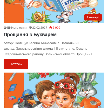
Сценарії
Шкільне життя
22.02.2017
5 909
Прощання з Букварем
Автор: Поліщук Галина Миколаївна Навчальний
заклад: Загальноосвітня школа I-II ступеня с. Секунь
Старовижівського району Волинської області Прощання…
Читати »