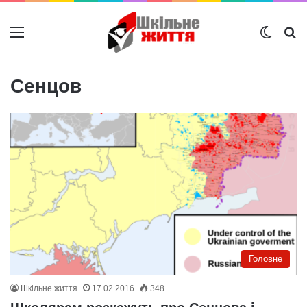
Меню
Switch
Ш
Сенцов
Головне
Шкільне життя
17.02.2016
348