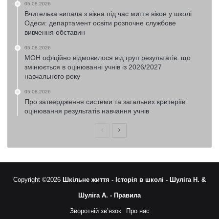
05.08.2026
Вчителька випала з вікна під час миття вікон у школі
Одеси: департамент освіти розпочне службове
вивчення обставин
05.08.2026
МОН офіційно відмовилося від груп результатів: що
змінюється в оцінюванні учнів із 2026/2027
навчального року
05.08.2026
Про затвердження системи та загальних критеріїв
оцінювання результатів навчання учнів
Попередня
Наступна
сторінка
сторінка
Copyright ©2026
Шкільне життя -
Історія в школі -
Шуліга Н. &
Шуліга А. -
Правила
Зворотній зв’язок
Про нас